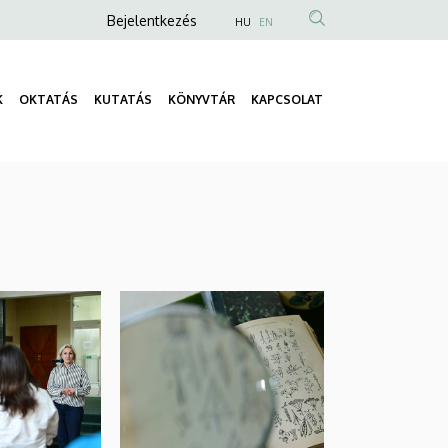
Anonim
Bejelentkezés
HU
EN
Felhasználói
fiók
K
OKTATÁS
KUTATÁS
KÖNYVTÁR
KAPCSOLAT
menüje
Fő
navigáció