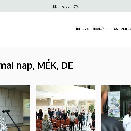
Felső
DE
Karok
BTK
navigáció
INTÉZETÜNKRŐL
TANSZÉKE
mai nap, MÉK, DE