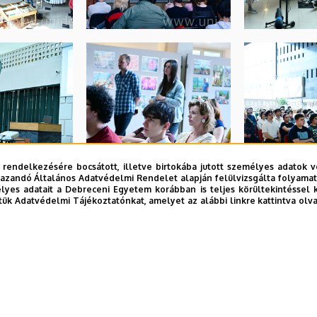
 rendelkezésére bocsátott, illetve birtokába jutott személyes adatok v
azandó Általános Adatvédelmi Rendelet alapján felülvizsgálta folyamata
yes adatait a Debreceni Egyetem korábban is teljes körültekintéssel 
tük Adatvédelmi Tájékoztatónkat, amelyet az alábbi linkre kattintva olv