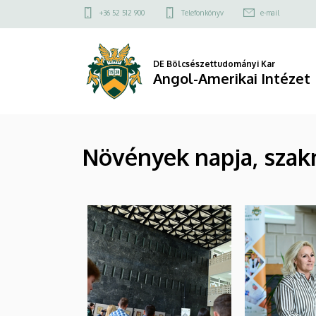
|
Ugrás
Felső
+36 52 512 900
Telefonkönyv
e-mail
a
kapcsolat
Angol-
tartalomra
menü
Amerikai
DE Bölcsészettudományi Kar
Angol-Amerikai Intézet
Intézet
Növények napja, szak