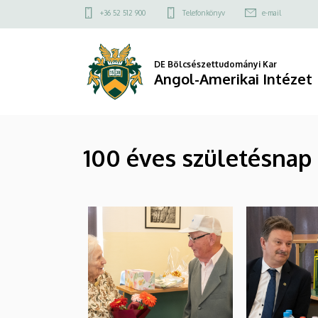
|
Ugrás
Felső
+36 52 512 900
Telefonkönyv
e-mail
a
kapcsolat
Angol-
tartalomra
menü
Amerikai
DE Bölcsészettudományi Kar
Angol-Amerikai Intézet
Intézet
100 éves születésnap 