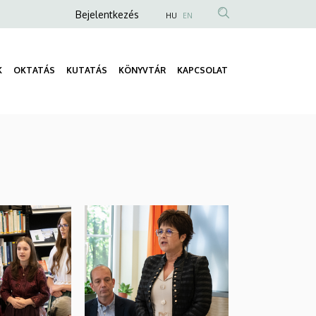
Anonim
Bejelentkezés
HU
EN
Felhasználói
fiók
K
OKTATÁS
KUTATÁS
KÖNYVTÁR
KAPCSOLAT
menüje
Fő
navigáció