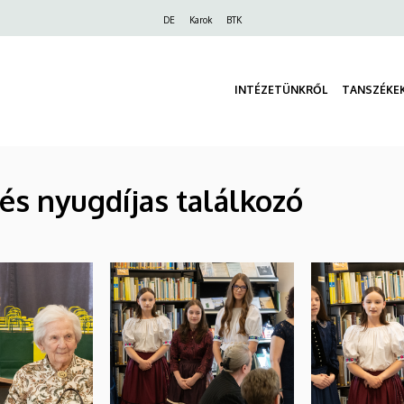
Felső
DE
Karok
BTK
navigáció
INTÉZETÜNKRŐL
TANSZÉKE
és nyugdíjas találkozó