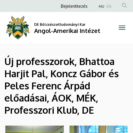
|
Ugrás
Anonim
Bejelentkezés
HU
EN
a
Felhasználói
Angol-
tartalomra
fiók
DE Bölcsészettudományi Kar
Amerikai
Angol-Amerikai Intézet
menüje
Intézet
Új professzorok, Bhattoa
Harjit Pal, Koncz Gábor és
Peles Ferenc Árpád
előadásai, ÁOK, MÉK,
Professzori Klub, DE