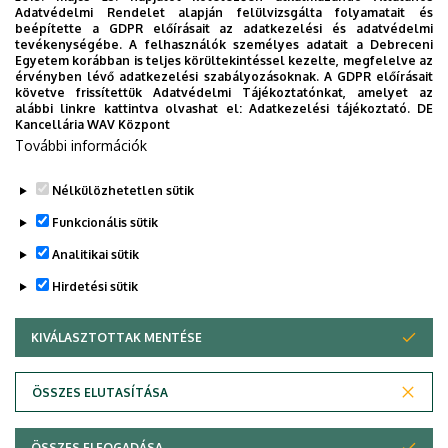
Adatvédelmi Rendelet alapján felülvizsgálta folyamatait és
beépítette a GDPR előírásait az adatkezelési és adatvédelmi
tevékenységébe. A felhasználók személyes adatait a Debreceni
Egyetem korábban is teljes körültekintéssel kezelte, megfelelve az
érvényben lévő adatkezelési szabályozásoknak. A GDPR előírásait
követve frissítettük Adatvédelmi Tájékoztatónkat, amelyet az
alábbi linkre kattintva olvashat el:
Adatkezelési tájékoztató.
DE
Kancellária WAV Központ
További információk
Nélkülözhetetlen sütik
Funkcionális sütik
Analitikai sütik
Hirdetési sütik
KIVÁLASZTOTTAK MENTÉSE
WITHDRAW CONSENT
Adatvédelem
Adatvédelem
ÖSSZES ELUTASÍTÁSA
Technikai információk
ÖSSZES ELFOGADÁSA