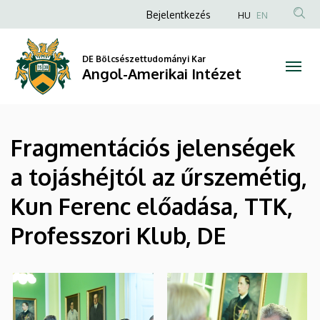
|
Ugrás
Anonim
Bejelentkezés
HU
EN
a
Felhasználói
Angol-
tartalomra
fiók
DE Bölcsészettudományi Kar
Amerikai
Angol-Amerikai Intézet
menüje
Intézet
Fragmentációs jelenségek
a tojáshéjtól az űrszemétig,
Kun Ferenc előadása, TTK,
Professzori Klub, DE