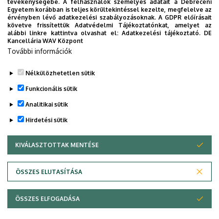
tevékenységébe. A felhasználók személyes adatait a Debreceni
Egyetem korábban is teljes körültekintéssel kezelte, megfelelve az
érvényben lévő adatkezelési szabályozásoknak. A GDPR előírásait
követve frissítettük Adatvédelmi Tájékoztatónkat, amelyet az
alábbi linkre kattintva olvashat el:
Adatkezelési tájékoztató.
DE
Kancellária WAV Központ
További információk
Nélkülözhetetlen sütik
Funkcionális sütik
Analitikai sütik
Hirdetési sütik
KIVÁLASZTOTTAK MENTÉSE
WITHDRAW CONSENT
Adatvédelem
Adatvédelem
ÖSSZES ELUTASÍTÁSA
Technikai információk
ÖSSZES ELFOGADÁSA
Szerzői jog © 2026 Unideb