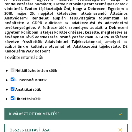
rendelkezésére bocsátott, illetve birtokába jutott személyes adatok
védelmét. Ezúton tájékoztatjuk Önt, hogy a Debreceni Egyetem a
2018. május 25. napjától kötelezően alkalmazandó Általános
Adatvédelmi Rendelet alapján felülvizsgálta folyamatait és
beépítette a GDPR előírásait az adatkezelési és adatvédelmi
tevékenységébe. A felhasználók személyes adatait a Debreceni
Egyetem korábban is teljes körültekintéssel kezelte, megfelelve az
érvényben lévő adatkezelési szabályozásoknak. A GDPR előírásait
követve frissítettük Adatvédelmi Tájékoztatónkat, amelyet az
alábbi linkre kattintva olvashat el:
Adatkezelési tájékoztató.
DE
Kancellária WAV Központ
További információk
Nélkülözhetetlen sütik
Funkcionális sütik
Analitikai sütik
Hirdetési sütik
KIVÁLASZTOTTAK MENTÉSE
WITHDRAW CONSENT
Adatvédelem
Adatvédelem
ÖSSZES ELUTASÍTÁSA