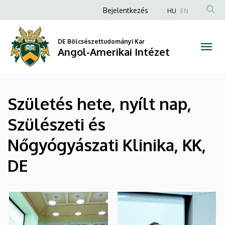
|
Ugrás
Anonim
Bejelentkezés
HU
EN
a
Felhasználói
Angol-
tartalomra
fiók
DE Bölcsészettudományi Kar
Amerikai
Angol-Amerikai Intézet
menüje
Intézet
Születés hete, nyílt nap,
Szülészeti és
Nőgyógyászati Klinika, KK,
DE