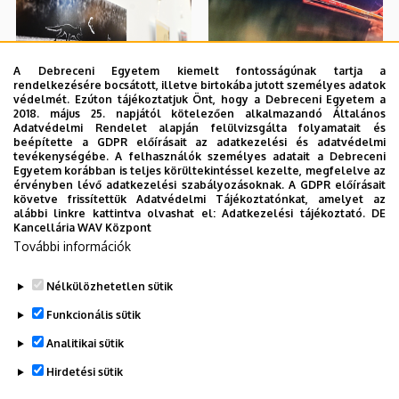
A Debreceni Egyetem kiemelt fontosságúnak tartja a
rendelkezésére bocsátott, illetve birtokába jutott személyes adatok
védelmét. Ezúton tájékoztatjuk Önt, hogy a Debreceni Egyetem a
2018. május 25. napjától kötelezően alkalmazandó Általános
Adatvédelmi Rendelet alapján felülvizsgálta folyamatait és
beépítette a GDPR előírásait az adatkezelési és adatvédelmi
tevékenységébe. A felhasználók személyes adatait a Debreceni
Egyetem korábban is teljes körültekintéssel kezelte, megfelelve az
érvényben lévő adatkezelési szabályozásoknak. A GDPR előírásait
követve frissítettük Adatvédelmi Tájékoztatónkat, amelyet az
alábbi linkre kattintva olvashat el:
Adatkezelési tájékoztató.
DE
Kancellária WAV Központ
További információk
Nélkülözhetetlen sütik
Funkcionális sütik
Analitikai sütik
Hirdetési sütik