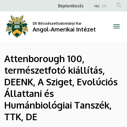
|
Ugrás
Anonim
Bejelentkezés
HU
EN
a
Felhasználói
Angol-
tartalomra
fiók
DE Bölcsészettudományi Kar
Amerikai
Angol-Amerikai Intézet
menüje
Intézet
Attenborough 100,
természetfotó kiállítás,
DEENK, A Sziget, Evolúciós
Állattani és
Humánbiológiai Tanszék,
TTK, DE