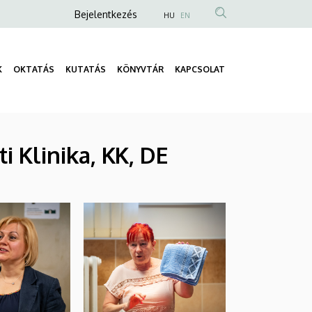
Anonim
Bejelentkezés
HU
EN
Felhasználói
fiók
K
OKTATÁS
KUTATÁS
KÖNYVTÁR
KAPCSOLAT
menüje
Fő
navigáció
i Klinika, KK, DE