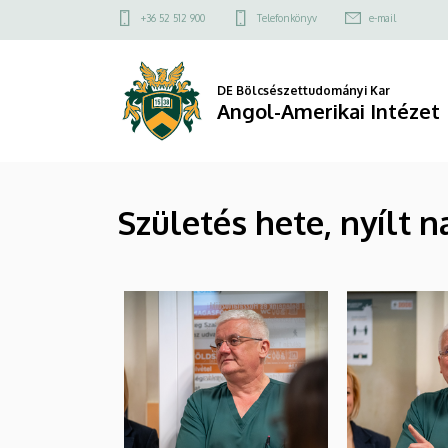
|
Ugrás
Felső
+36 52 512 900
Telefonkönyv
e-mail
a
kapcsolat
Angol-
tartalomra
menü
Amerikai
DE Bölcsészettudományi Kar
Angol-Amerikai Intézet
Intézet
Születés hete, nyílt n