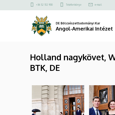
|
Ugrás
Felső
+36 52 512 900
Telefonkönyv
e-mail
a
kapcsolat
Angol-
tartalomra
menü
Amerikai
DE Bölcsészettudományi Kar
Angol-Amerikai Intézet
Intézet
Holland nagykövet, Wi
BTK, DE