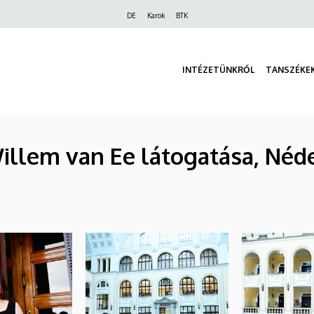
Felső
DE
Karok
BTK
navigáció
INTÉZETÜNKRŐL
TANSZÉKE
llem van Ee látogatása, Néde