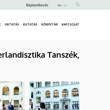
Anonim
Bejelentkezés
HU
EN
Felhasználói
fiók
K
OKTATÁS
KUTATÁS
KÖNYVTÁR
KAPCSOLAT
menüje
Fő
navigáció
rlandisztika Tanszék,