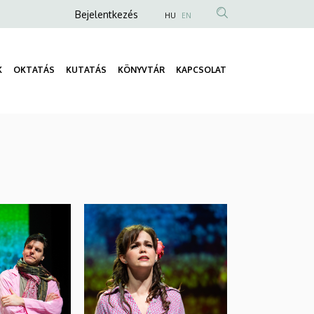
Anonim
Bejelentkezés
HU
EN
Felhasználói
fiók
K
OKTATÁS
KUTATÁS
KÖNYVTÁR
KAPCSOLAT
menüje
Fő
navigáció