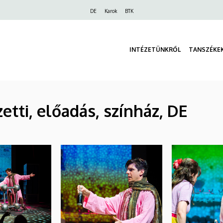
Felső
DE
Karok
BTK
navigáció
INTÉZETÜNKRŐL
TANSZÉKE
zetti, előadás, színház, DE