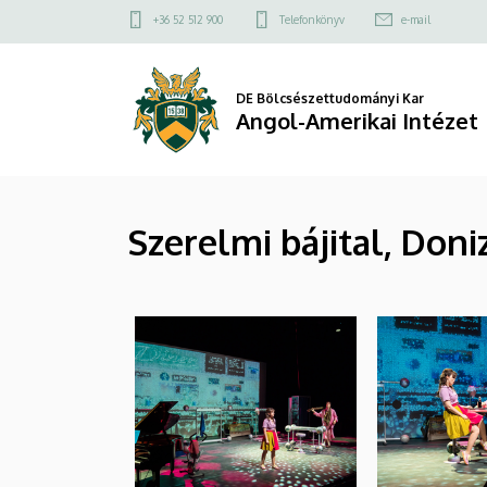
|
Ugrás
Felső
+36 52 512 900
Telefonkönyv
e-mail
a
kapcsolat
Angol-
tartalomra
menü
Amerikai
DE Bölcsészettudományi Kar
Angol-Amerikai Intézet
Intézet
Szerelmi bájital, Doni