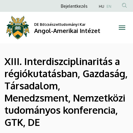
|
Ugrás
Anonim
Bejelentkezés
HU
EN
a
Felhasználói
Angol-
tartalomra
fiók
DE Bölcsészettudományi Kar
Amerikai
Angol-Amerikai Intézet
menüje
Intézet
XIII. Interdiszciplinaritás a
régiókutatásban, Gazdaság,
Társadalom,
Menedzsment, Nemzetközi
tudományos konferencia,
GTK, DE