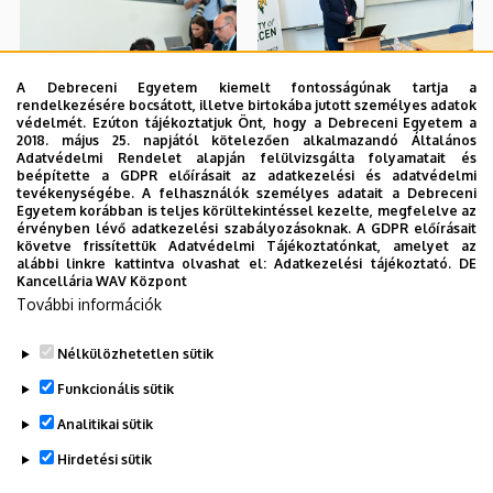
A Debreceni Egyetem kiemelt fontosságúnak tartja a
rendelkezésére bocsátott, illetve birtokába jutott személyes adatok
védelmét. Ezúton tájékoztatjuk Önt, hogy a Debreceni Egyetem a
2018. május 25. napjától kötelezően alkalmazandó Általános
Adatvédelmi Rendelet alapján felülvizsgálta folyamatait és
beépítette a GDPR előírásait az adatkezelési és adatvédelmi
tevékenységébe. A felhasználók személyes adatait a Debreceni
Egyetem korábban is teljes körültekintéssel kezelte, megfelelve az
érvényben lévő adatkezelési szabályozásoknak. A GDPR előírásait
követve frissítettük Adatvédelmi Tájékoztatónkat, amelyet az
alábbi linkre kattintva olvashat el:
Adatkezelési tájékoztató.
DE
Kancellária WAV Központ
További információk
Nélkülözhetetlen sütik
Funkcionális sütik
Analitikai sütik
Hirdetési sütik