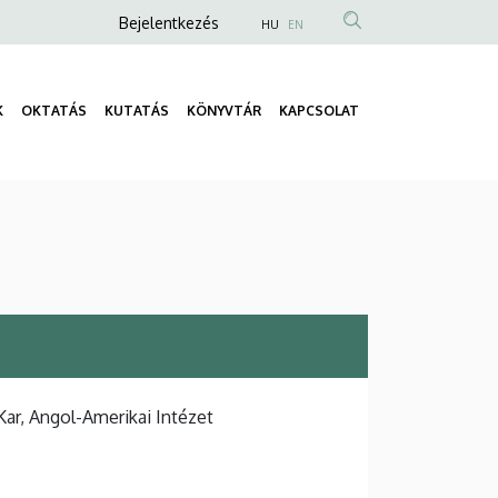
Anonim
Bejelentkezés
HU
EN
Felhasználói
fiók
K
OKTATÁS
KUTATÁS
KÖNYVTÁR
KAPCSOLAT
menüje
Fő
navigáció
r, Angol-Amerikai Intézet