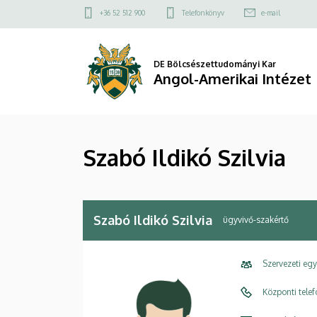
Szabó
Ugrás
Felső
+36 52 512 900
Telefonkönyv
e-mail
a
kapcsolat
Ildikó
tartalomra
menü
Szilvia
DE Bölcsészettudományi Kar
Angol-Amerikai Intézet
|
Angol-
Szabó Ildikó Szilvia
Amerikai
Intézet
Szabó Ildikó Szilvia
ügyvivő-szakértő
Szervezeti eg
Központi tele