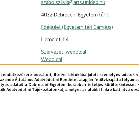
szabo.szilvia@arts.unideb.hu
4032 Debrecen, Egyetem tér 1.
Főépület (Egyetem téri Campus)
1. emelet, 114
Szervezeti weboldal
Weboldal
 rendelkezésére bocsátott, illetve birtokába jutott személyes adatok v
azandó Általános Adatvédelmi Rendelet alapján felülvizsgálta folyamata
s profil / Personal profile
yes adatait a Debreceni Egyetem korábban is teljes körültekintéssel 
tük Adatvédelmi Tájékoztatónkat, amelyet az alábbi linkre kattintva olv