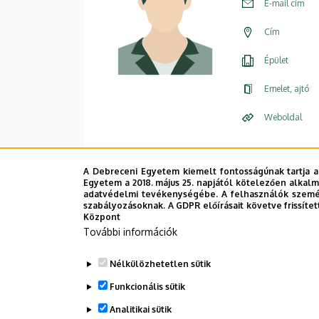
E-mail cím
Cím
Épület
Emelet, ajtó
Weboldal
Leírás
A Debreceni Egyetem kiemelt fontosságúnak tartja a
Egyetem a 2018. május 25. napjától kötelezően alkalm
Személye
adatvédelmi tevékenységébe. A felhasználók személ
szabályozásoknak. A GDPR előírásait követve frissítet
Központ
További információk
Nélkülözhetetlen sütik
Funkcionális sütik
Analitikai sütik