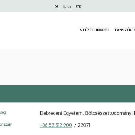
Felső
DE
Karok
BTK
navigáció
INTÉZETÜNKRŐL
TANSZÉKE
ység
Debreceni Egyetem, Bölcsészettudományi Ka
fonszám
+36 52 512 900
22071