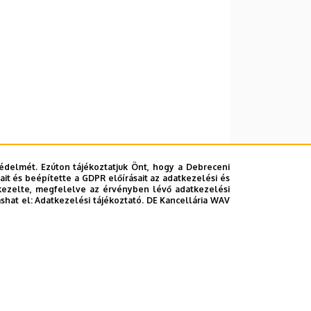
édelmét. Ezúton tájékoztatjuk Önt, hogy a Debreceni
it és beépítette a GDPR előírásait az adatkezelési és
kezelte, megfelelve az érvényben lévő adatkezelési
ashat el:
Adatkezelési tájékoztató.
DE Kancellária WAV