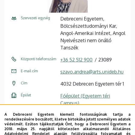
Szervezeti egység
Debreceni Egyetem,
Bölcsészettudományi Kar,
Angol-Amerikai Intézet, Angol
Nyelvészeti nem önálló
Tanszék
Központi telefonszám
+36 52 512 900
23089
E-mail cím
szavo.andrea@arts.unideb.hu
Cím
4032 Debrecen Egyetem tér 1
Épület
Főépület (Egyetem téri
Campus)
Emelet, ajtó
földszint, 11
A Debreceni Egyetem kiemelt fontosságúnak tartja a
rendelkezésére bocsátott, illetve birtokába jutott személyes adatok
védelmét. Ezúton tájékoztatjuk Önt, hogy a Debreceni Egyetem a
Weboldal
Szervezeti weboldal
2018. május 25. napjától kötelezően alkalmazandó Általános
Weboldal
Adatvédelmi Rendelet alapján felülvizsgálta folyamatait és