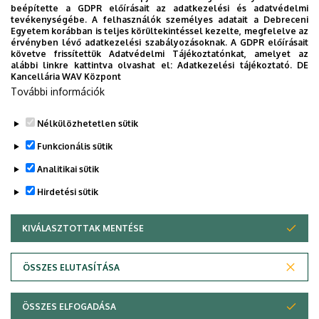
beépítette a GDPR előírásait az adatkezelési és adatvédelmi
Tudóstér profil
tevékenységébe. A felhasználók személyes adatait a Debreceni
Egyetem korábban is teljes körültekintéssel kezelte, megfelelve az
Leírás
érvényben lévő adatkezelési szabályozásoknak. A GDPR előírásait
követve frissítettük Adatvédelmi Tájékoztatónkat, amelyet az
alábbi linkre kattintva olvashat el:
Adatkezelési tájékoztató.
DE
Személyes profil / Personal profile
Kancellária WAV Központ
További információk
Nélkülözhetetlen sütik
Funkcionális sütik
Analitikai sütik
Hirdetési sütik
KIVÁLASZTOTTAK MENTÉSE
WITHDRAW CONSENT
Adatvédelem
Adatvédelem
ÖSSZES ELUTASÍTÁSA
Technikai információk
ÖSSZES ELFOGADÁSA