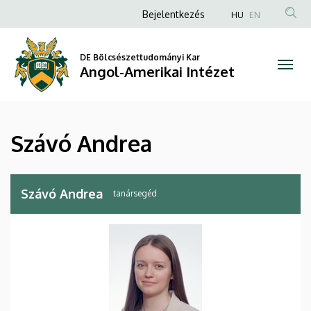
Szávó
Ugrás
Anonim
Bejelentkezés
HU
EN
a
Felhasználói
Andrea
tartalomra
fiók
DE Bölcsészettudományi Kar
|
Angol-Amerikai Intézet
menüje
Angol-
Amerikai
Szávó Andrea
Intézet
Szávó Andrea
tanársegéd