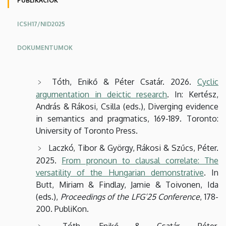
PUBLIKÁCIÓK
ICSH17/NID2025
DOKUMENTUMOK
Tóth, Enikő & Péter Csatár. 2026.
Cyclic
argumentation in deictic research
. In: Kertész,
András & Rákosi, Csilla (eds.), Diverging evidence
in semantics and pragmatics, 169-189. Toronto:
University of Toronto Press.
Laczkó, Tibor & György, Rákosi & Szűcs, Péter.
2025.
From pronoun to clausal correlate: The
versatility of the Hungarian demonstrative
. In
Butt, Miriam & Findlay, Jamie & Toivonen, Ida
(eds.),
Proceedings of the LFG’25 Conference
, 178-
200. PubliKon.
Tóth, Enikő & Csatár, Péter.