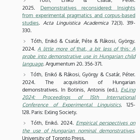
2025.
Demonstratives reconsidered: Insights
from experimental pragmatics and corpus-based
studies
.
Acta Linguistica Academica
72(3). 319-
330.
Tóth, Enikő & Csatár, Péte & Rákosi, György.
2024.
A little more of
that
, a bit less of
this
: A
probe into demonstrative use in Hungarian child
language
. Argumentum 20. 356-371.
Tóth, Enikő & Rákosi, György & Csatár, Péter.
2024. The acquisition of Hungarian
demonstratives. In Botinis, Antonis (ed.),
ExLing
2024: Proceedings of 15th International
Conference of Experimental Linguistics
, 125-
128. Paris: Exling Society.
Tóth, Enikő. 2024.
Empirical perspectives on
the use of Hungarian nominal demonstratives
.
University of Toronto Press.