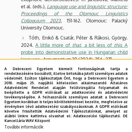
et al. (eds.),
Language use and linguistic structure:
Proceedings of the Olomouc Linguistics
Colloquium 2023
, 151-162. Olomouc: Palacký
University Olomouc.
Tóth, Enikő & Csatár, Péter & Rákosi, György.
2024.
A little more of
that
, a bit less of
this
: A
probe into demonstrative use in Hungarian child
language
.
Argumentum
20 (2024). 356–371.
Szűcs, Péter. 2024.
Hungarian clausal proleptic
A Debreceni Egyetem kiemelt fontosságúnak tartja a
rendelkezésére bocsátott, illetve birtokába jutott személyes adatok
proforms as predicates
.
Argumentum
20 (2024).
védelmét. Ezúton tájékoztatjuk Önt, hogy a Debreceni Egyetem a
372–388.
2018. május 25. napjától kötelezően alkalmazandó Általános
Adatvédelmi Rendelet alapján felülvizsgálta folyamatait és
beépítette a GDPR előírásait az adatkezelési és adatvédelmi
Tóth, Enikő. 2023.
Komplex demonstratívumok
tevékenységébe. A felhasználók személyes adatait a Debreceni
mint közvetve referáló kifejezések
.
Argumentum
Egyetem korábban is teljes körültekintéssel kezelte, megfelelve az
érvényben lévő adatkezelési szabályozásoknak. A GDPR előírásait
19 (2023). 336–354.
követve frissítettük Adatvédelmi Tájékoztatónkat, amelyet az
alábbi linkre kattintva olvashat el:
Adatkezelési tájékoztató.
DE
Szűcs, Péter. 2022.
Constructions with
Kancellária WAV Központ
propositional proforms
.
Proceedings of the LFG’22
További információk