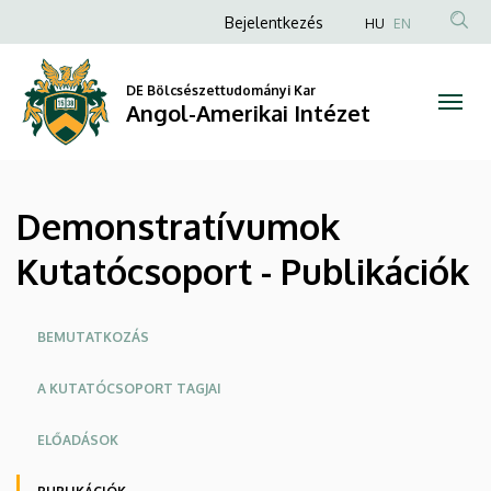
Demonstratívumok
Ugrás
Anonim
Bejelentkezés
HU
EN
a
Felhasználói
Kutatócsoport
tartalomra
fiók
DE Bölcsészettudományi Kar
-
Angol-Amerikai Intézet
menüje
Publikációk
|
Demonstratívumok
Angol-
Kutatócsoport - Publikációk
Amerikai
Intézet
Oldalmenü
BEMUTATKOZÁS
A KUTATÓCSOPORT TAGJAI
ELŐADÁSOK