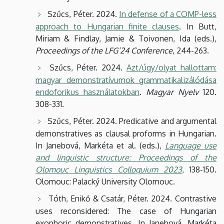
Szűcs, Péter. 2024.
In defense of a COMP-less
approach to Hungarian finite clauses
. In Butt,
Miriam & Findlay, Jamie & Toivonen, Ida (eds.),
Proceedings of the LFG’24 Conference
, 244-263.
Szűcs, Péter. 2024.
Azt/úgy/olyat hallottam:
magyar demonstratívumok grammatikalizálódása
endoforikus használatokban
.
Magyar Nyelv
120.
308-331.
Szűcs, Péter. 2024. Predicative and argumental
demonstratives as clausal proforms in Hungarian.
In Janebová, Markéta et al. (eds.),
Language use
and linguistic structure: Proceedings of the
Olomouc Linguistics Colloquium 2023
, 138-150.
Olomouc: Palacký University Olomouc.
Tóth, Enikő & Csatár, Péter. 2024. Contrastive
uses reconsidered: The case of Hungarian
exophoric demonstratives. In Janebová, Markéta