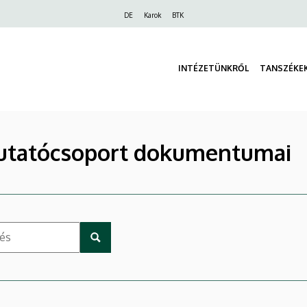
Felső
DE
Karok
BTK
navigáció
INTÉZETÜNKRŐL
TANSZÉKE
utatócsoport dokumentumai