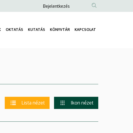
Anonim
Bejelentkezés
Felhasználói
fiók
K
OKTATÁS
KUTATÁS
KÖNYVTÁR
KAPCSOLAT
menüje
Fő
navigáció
Lista nézet
Ikon nézet