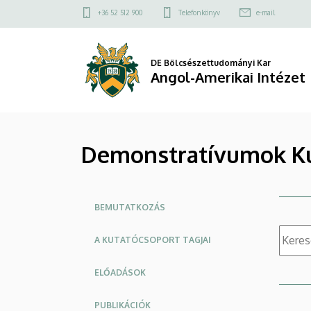
|
Ugrás
Felső
+36 52 512 900
Telefonkönyv
e-mail
a
kapcsolat
Angol-
tartalomra
menü
Amerikai
DE Bölcsészettudományi Kar
Angol-Amerikai Intézet
Intézet
Demonstratívumok K
Oldalmenü
BEMUTATKOZÁS
A KUTATÓCSOPORT TAGJAI
ELŐADÁSOK
PUBLIKÁCIÓK