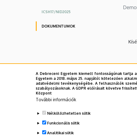
Demon
ICSH17/NID2025
DOKUMENTUMOK
Kísé
A Debreceni Egyetem kiemelt fontosságúnak tartja a
Egyetem a 2018. május 25. napjától kötelezően alkalm
adatvédelmi tevékenységébe. A felhasználók személ
szabályozásoknak. A GDPR előírásait követve frissítet
Központ
További információk
Nélkülözhetetlen sütik
Funkcionális sütik
Analitikai sütik