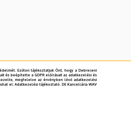
édelmét. Ezúton tájékoztatjuk Önt, hogy a Debreceni
it és beépítette a GDPR előírásait az adatkezelési és
kezelte, megfelelve az érvényben lévő adatkezelési
ashat el:
Adatkezelési tájékoztató.
DE Kancellária WAV