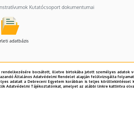
stratívumok Kutatócsoport dokumentumai
rleti adatbázis
 rendelkezésére bocsátott, illetve birtokába jutott személyes adatok v
azandó Általános Adatvédelmi Rendelet alapján felülvizsgálta folyamata
yes adatait a Debreceni Egyetem korábban is teljes körültekintéssel 
tük Adatvédelmi Tájékoztatónkat, amelyet az alábbi linkre kattintva olv