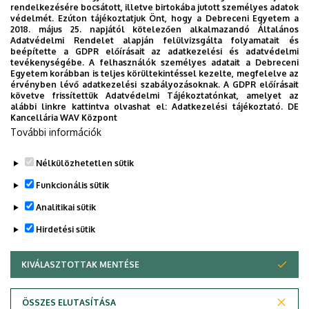
rendelkezésére bocsátott, illetve birtokába jutott személyes adatok
védelmét. Ezúton tájékoztatjuk Önt, hogy a Debreceni Egyetem a
Weboldal
Szervezeti weboldal
2018. május 25. napjától kötelezően alkalmazandó Általános
Weboldal
Adatvédelmi Rendelet alapján felülvizsgálta folyamatait és
beépítette a GDPR előírásait az adatkezelési és adatvédelmi
Tudóstér profil
tevékenységébe. A felhasználók személyes adatait a Debreceni
Egyetem korábban is teljes körültekintéssel kezelte, megfelelve az
Leírás
érvényben lévő adatkezelési szabályozásoknak. A GDPR előírásait
követve frissítettük Adatvédelmi Tájékoztatónkat, amelyet az
alábbi linkre kattintva olvashat el:
Adatkezelési tájékoztató.
DE
Személyes profil / Personal profile
Kancellária WAV Központ
További információk
Nélkülözhetetlen sütik
Funkcionális sütik
Analitikai sütik
Hirdetési sütik
KIVÁLASZTOTTAK MENTÉSE
WITHDRAW CONSENT
Adatvédelem
Adatvédelem
ÖSSZES ELUTASÍTÁSA