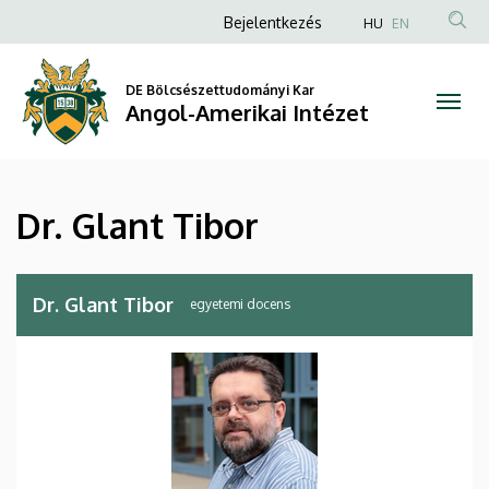
Dr.
Ugrás
Anonim
Bejelentkezés
HU
EN
a
Felhasználói
Glant
tartalomra
fiók
DE Bölcsészettudományi Kar
Tibor
Angol-Amerikai Intézet
menüje
|
Angol-
Dr. Glant Tibor
Amerikai
Intézet
Dr. Glant Tibor
egyetemi docens