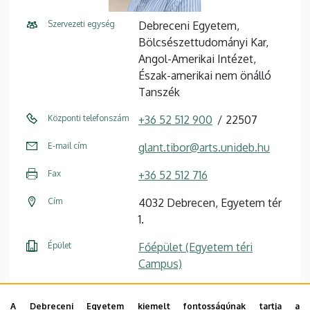
Szervezeti egység
Debreceni Egyetem,
Bölcsészettudományi Kar,
Angol-Amerikai Intézet,
Észak-amerikai nem önálló
Tanszék
Központi telefonszám
+36 52 512 900
22507
E-mail cím
glant.tibor@arts.unideb.hu
Fax
+36 52 512 716
Cím
4032 Debrecen, Egyetem tér
1.
Épület
Főépület (Egyetem téri
Campus)
Emelet, ajtó
1. emelet, 120/2 (oktatói
szoba)
A Debreceni Egyetem kiemelt fontosságúnak tartja a