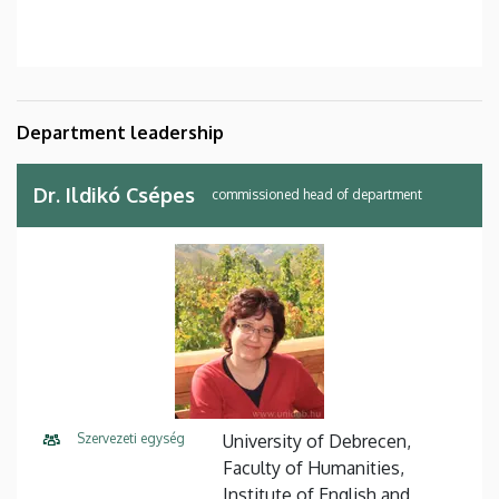
Department leadership
Dr. Ildikó Csépes
commissioned head of department
Szervezeti egység
University of Debrecen,
Faculty of Humanities,
Institute of English and