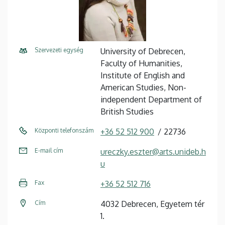
Szervezeti egység
University of Debrecen,
Faculty of Humanities,
Institute of English and
American Studies, Non-
independent Department of
British Studies
Központi telefonszám
+36 52 512 900
22736
E-mail cím
ureczky.eszter@arts.unideb.h
u
Fax
+36 52 512 716
Cím
4032 Debrecen, Egyetem tér
1.