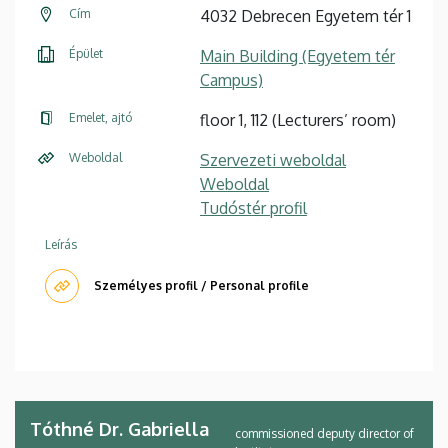
Cím
4032 Debrecen Egyetem tér 1
Épület
Main Building (Egyetem tér
Campus)
Emelet, ajtó
floor 1, 112 (Lecturers’ room)
Weboldal
Szervezeti weboldal
Weboldal
Tudóstér profil
Leírás
Személyes profil / Personal profile
Tóthné Dr. Gabriella
commissioned deputy director of