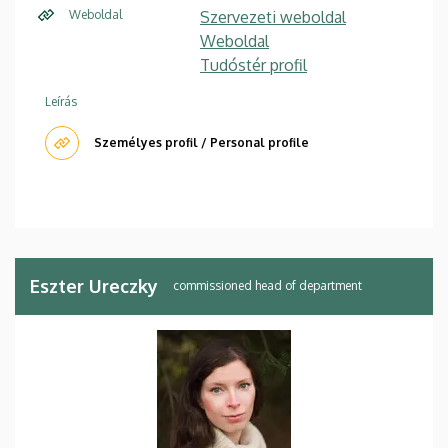
Weboldal
Szervezeti weboldal
Weboldal
Tudóstér profil
Leírás
Személyes profil / Personal profile
Eszter Ureczky
commissioned head of department