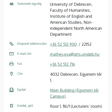
Szervezeti egység
University of Debrecen,
Faculty of Humanities,
Institute of English and
American Studies, Non-
independent North American
Department
Központi telefonszám
+36 52 512 900
22152
E-mail cím
mathey.eva@arts.unideb.hu
Fax
+36 52 512 716
Cím
4032 Debrecen, Egyetem tér
1.
Épület
Main Building (Egyetem tér
Campus)
Emelet, ajtó
floor 1, 116/1 (Lecturers’ room)