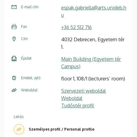
E-mail cím
espak.gabriella@arts.unideb.h
u
Fax
+36 52 512 716
Cím
4032 Debrecen, Egyetem tér
1.
Épület
Main Building (Egyetem tér
Campus)
Emelet, ajtó
floor 1, 108/1 (lecturers’ room)
Weboldal
Szervezeti weboldal
Weboldal
Tudóstér profil
Leírás
Személyes profil / Personal profile