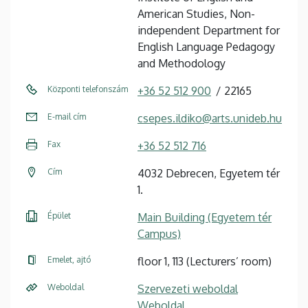
American Studies, Non-
independent Department for
English Language Pedagogy
and Methodology
Központi telefonszám
+36 52 512 900
22165
E-mail cím
csepes.ildiko@arts.unideb.hu
Fax
+36 52 512 716
Cím
4032 Debrecen, Egyetem tér
1.
Épület
Main Building (Egyetem tér
Campus)
Emelet, ajtó
floor 1, 113 (Lecturers’ room)
Weboldal
Szervezeti weboldal
Weboldal