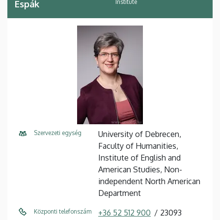
Institute
Espák
Szervezeti egység
University of Debrecen,
Faculty of Humanities,
Institute of English and
American Studies, Non-
independent North American
Department
Központi telefonszám
+36 52 512 900
23093