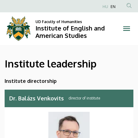
Institute
Skip
HU
EN
to
Anonim
leadership
main
Felhasználói
UD Faculty of Humanities
content
Institute of English and
|
fiók
American Studies
menüje
Institute
of
Institute leadership
English
and
Institute directorship
American
Dr. Balázs Venkovits
director of institute
Studies