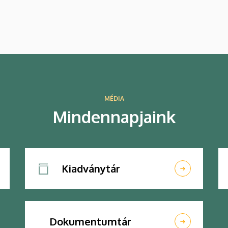
Debrecenbe, hogy rangos nemzetközi
oktatógárda közreműködésével bővítse
nyelvészeti ismereteit.
MÉDIA
Mindennapjaink
Kiadványtár
Dokumentumtár