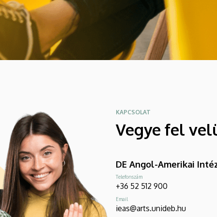
KAPCSOLAT
Vegye fel vel
DE Angol-Amerikai Inté
Telefonszám
+36 52 512 900
Email
ieas@arts.unideb.hu