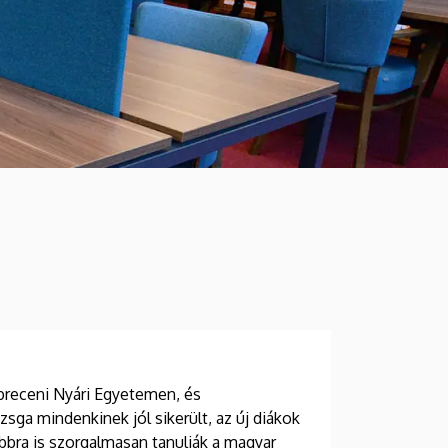
breceni Nyári Egyetemen, és
zsga mindenkinek jól sikerült, az új diákok
bbra is szorgalmasan tanulják a magyar