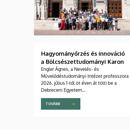
Hagyományőrzés és innováció
a Bölcsészettudományi Karon
Engler Ágnes, a Nevelés- és
Művelődéstudományi Intézet professzora
2026. július 1-től öt éven át tölti be a
Debreceni Egyetem
Bölcsészettudományi Kar dékáni
posztját. Vezetői stratégiájában fontos
TOVÁBB
szerepet szán a kar hagyományainak, a
bölcsészképzés klasszikus normáinak
megőrzésének, egyben reagálva a változó