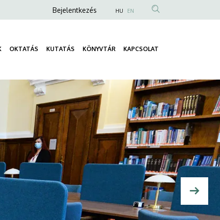
Anonim
Bejelentkezés
HU
EN
Felhasználói
fiók
K
OKTATÁS
KUTATÁS
KÖNYVTÁR
KAPCSOLAT
menüje
Fő
navigáció