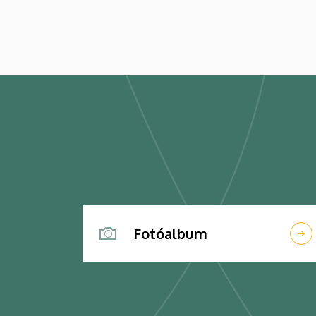
világ kihívásaira, elsősorban az oktatás, a
tudományos élet és a nemzetközi
kapcsolatok terén.
Fotóalbum