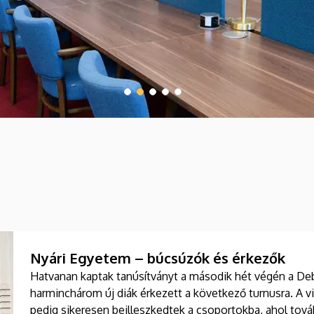
Nyári Egyetem – búcsúzók és érkezők
Hatvanan kaptak tanúsítványt a második hét végén a De
harminchárom új diák érkezett a következő turnusra. A vi
pedig sikeresen beilleszkedtek a csoportokba, ahol tová