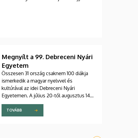
Megnyílt a 99. Debreceni Nyári
Egyetem
Összesen 31 ország csaknem 100 diákja
ismerkedik a magyar nyelvvel és
kultúrával az idei Debreceni Nyári
Egyetemen. A július 20-tól augusztus 14-
ig tartó tanfolyam legfiatalabb hallgatója
15, míg a legidősebb 80 éves. Az Egyetemi
TOVÁBB
Templomban tartott hétfői ünnepélyes
megnyitón átadták az ösztöndíjasok
okleveleit.