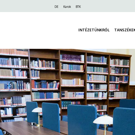
Felső
DE
Karok
BTK
navigáció
INTÉZETÜNKRŐL
TANSZÉKE