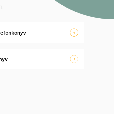
1.
lefonkönyv
nyv