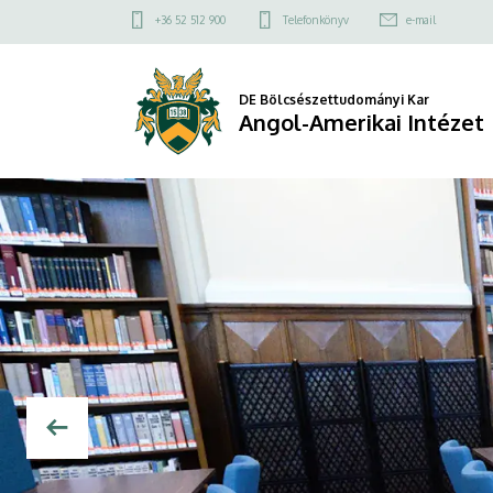
Angol-
Felső
+36 52 512 900
Telefonkönyv
e-mail
kapcsolat
Amerikai
menü
Intézet
DE Bölcsészettudományi Kar
Angol-Amerikai Intézet
DIAVETÍTÉS