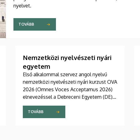
nyelvet.
TOVÁBB
Nemzetközi nyelvészeti nyári
egyetem
Első alkalommal szervez angol nyelvű
nemzetközi nyelvészeti nyári kurzust OVA
2026 (Omnes Voces Acceptamus 2026)
elnevezéssel a Debreceni Egyetem (DE)
Bölcsészettudományi Kar (BTK) Angol-
Amerikai Intézet Angol Nyelvészeti
TOVÁBB
Tanszéke. A 2026. július 27 - augusztus 7.
közötti eseményre csaknem tíz ország
mintegy száz hallgatója érkezett