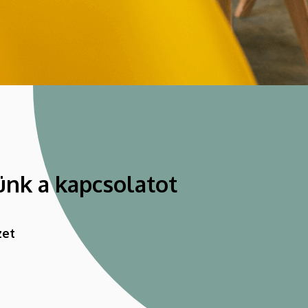
ünk a kapcsolatot
zet