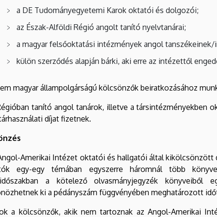
a DE Tudományegyetemi Karok oktatói és dolgozói;
az Észak-Alföldi Régió angolt tanító nyelvtanárai;
a magyar felsőoktatási intézmények angol tanszékeinek/i
külön szerződés alapján bárki, aki erre az intézettől enged
nem magyar állampolgárságú kölcsönzők beiratkozásához munká
Régióban tanító angol tanárok, illetve a társintézményekben o
árhasználati díjat fizetnek.
önzés
 Angol-Amerikai Intézet oktatói és hallgatói által kikölcsönz
atók egy-egy témában egyszerre háromnál több könyve
aidőszakban a kötelező olvasmányjegyzék könyveiből 
önözhetnek ki a pédányszám függvényében meghatározott időt
zok a kölcsönzők, akik nem tartoznak az Angol-Amerikai Int