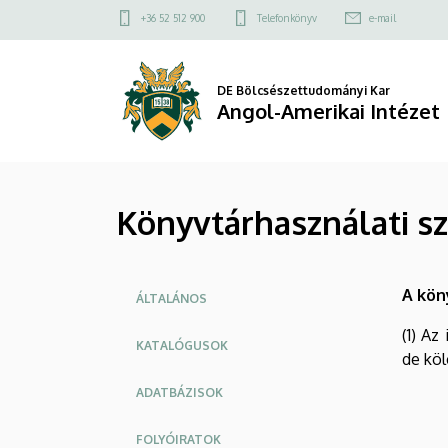
Könyvtárhasználati
Ugrás
Felső
+36 52 512 900
Telefonkönyv
e-mail
a
kapcsolat
szabályzat
tartalomra
menü
|
DE Bölcsészettudományi Kar
Angol-Amerikai Intézet
Angol-
Amerikai
Könyvtárhasználati s
Intézet
Oldalmenü
A kön
ÁLTALÁNOS
(1) Az
KATALÓGUSOK
de köl
ADATBÁZISOK
FOLYÓIRATOK