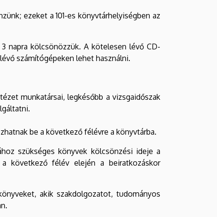
nzünk; ezeket a 101-es könyvtárhelyiségben az
n 3 napra kölcsönözzük. A kötelesen lévő CD-
lévő számítógépeken lehet használni.
ntézet munkatársai, legkésőbb a vizsgaidőszak
gáltatni.
kozhatnak be a következő félévre a könyvtárba.
ához szükséges könyvek kölcsönzési ideje a
 a következő félév elején a beiratkozáskor
 könyveket, akik szakdolgozatot, tudományos
an.