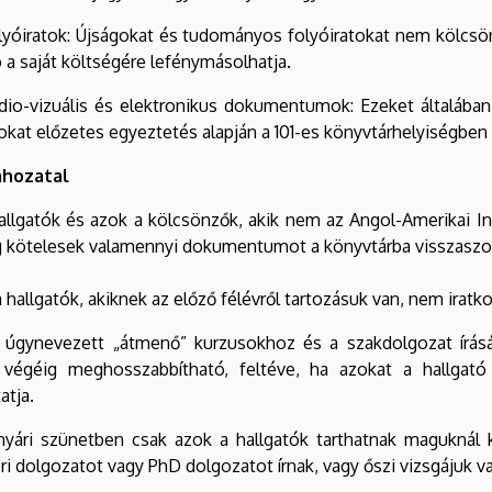
lyóiratok: Újságokat és tudományos folyóiratokat nem kölcsö
 a saját költségére lefénymásolhatja.
dio-vizuális és elektronikus dokumentumok: Ezeket általába
at előzetes egyeztetés alapján a 101-es könyvtárhelyiségben 
ahozatal
hallgatók és azok a kölcsönzők, akik nem az Angol-Amerikai I
 kötelesek valamennyi dokumentumot a könyvtárba visszaszol
 hallgatók, akiknek az előző félévről tartozásuk van, nem irat
z úgynevezett „átmenő” kurzusokhoz és a szakdolgozat írás
 végéig meghosszabbítható, feltéve, ha azokat a hallgató
atja.
 nyári szünetben csak azok a hallgatók tarthatnak maguknál
ri dolgozatot vagy PhD dolgozatot írnak, vagy őszi vizsgájuk v