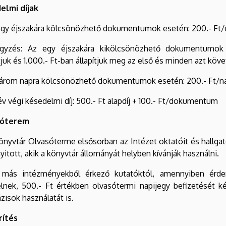
elmi díjak
 egy éjszakára kölcsönözhető dokumentumok esetén: 200.- Ft/
gyzés: Az egy éjszakára kikölcsönözhető dokumentumok k
juk és 1.000.- Ft-ban állapítjuk meg az első és minden azt követ
 három napra kölcsönözhető dokumentumok esetén: 200.- Ft/n
lév végi késedelmi díj: 500.- Ft alapdíj + 100.- Ft/dokumentum
sóterem
Könyvtár Olvasóterme elsősorban az Intézet oktatóit és hallga
nyitott, akik a könyvtár állományát helyben kívánják használni.
 más intézményekből érkező kutatóktól, amennyiben érdemi
elnek, 500.- Ft értékben olvasótermi napijegy befizetését k
zisok használatát is.
rítés