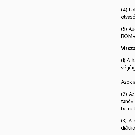
(4) Fo
olvasó
(5) Au
ROM-ok
Vissz
(1) A 
végéig
Azok a
(2) A
tanév
bemut
(3) A
diákkö