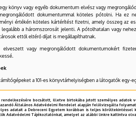
a egy könyv vagy egyéb dokumentum elvész vagy megrongálódik
megrongálódott dokumentummal köteles pótolni. Ha ez n
eményi értékén köteles kártérítést fizetni, amely összeg az
k legalább a háromszorosát jelenti. A pótolhatalan vagy n
árosok ettől eltérő díjat is megállapíthatnak.
z elveszett vagy megrongálódott dokumentumokért fizeten
kessé.
bek
számítógépeket a 101-es könyvtárhelyiségben a látogatók egy-e
vel az intézeti könyvtár állományának jelentős része nyitott 
lat után ugyanoda kerüljön vissza, ahonnan az olvasó azt lev
 rendelkezésére bocsátott, illetve birtokába jutott személyes adatok v
azandó Általános Adatvédelmi Rendelet alapján felülvizsgálta folyamata
en, hagyja azt az Olvasóterem asztalán vagy adja oda a könyv
yes adatait a Debreceni Egyetem korábban is teljes körültekintéssel 
tük Adatvédelmi Tájékoztatónkat, amelyet az alábbi linkre kattintva olv
skát, kabátot, enni- és innivalót az Olvasóterembe bevinni, v