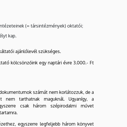
ntézeteinek (= társintézmények) oktatói;
élyt kap.
ltatói ajánlólevél szükséges.
ktató kölcsönzőink egy naptári évre 3.000.- Ft
ött dokumentumok számát nem korlátozzuk, de a
t nem tarthatnak maguknál. Ugyanígy, a
egyszerre csak három szépirodalmi művet
artamra.
ézethez, egyszerre legfeljebb három könyvet