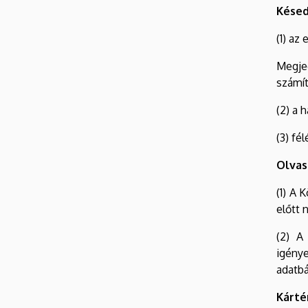
Késed
(1) az
Megje
számít
(2) a
(3) fé
Olva
(1) A 
előtt 
(2) A
igény
adatbá
Kárté