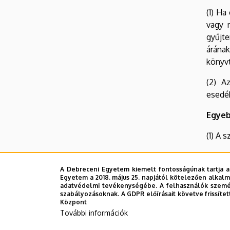
(1) H
vagy 
gyűjt
árána
könyvt
(2) A
esedé
Egye
(1) A 
(2) Mi
haszná
A Debreceni Egyetem kiemelt fontosságúnak tartja a
Egyetem a 2018. május 25. napjától kötelezően alkalm
helyéb
adatvédelmi tevékenységébe. A felhasználók személ
szabályozásoknak. A GDPR előírásait követve frissítet
(3) Tá
Központ
tilos.
További információk