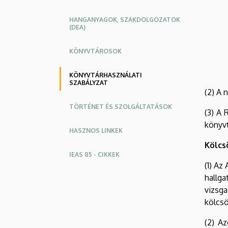
HANGANYAGOK, SZAKDOLGOZATOK
(DEA)
KÖNYVTÁROSOK
KÖNYVTÁRHASZNÁLATI
SZABÁLYZAT
(2) A 
TÖRTÉNET ÉS SZOLGÁLTATÁSOK
(3) A 
könyvt
HASZNOS LINKEK
Kölcs
IEAS 85 - CIKKEK
(1) Az
hallg
vizsg
kölcs
(2) A