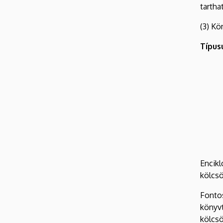
tarth
(3) Kö
Típus
Encik
kölcs
Fonto
könyv
kölcsö