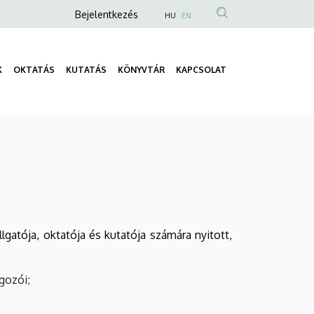
Anonim
Bejelentkezés
HU
EN
Felhasználói
fiók
K
OKTATÁS
KUTATÁS
KÖNYVTÁR
KAPCSOLAT
menüje
Fő
navigáció
lgatója, oktatója és kutatója számára nyitott,
gozói;