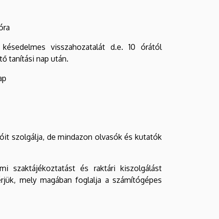
óra
ésedelmes visszahozatalát d.e. 10 órától
ő tanítási nap után.
ap
tóit szolgálja, de mindazon olvasók és kutatók
 szaktájékoztatást és raktári kiszolgálást
érjük, mely magában foglalja a számítógépes