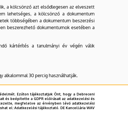
, a kölcsönző azt elsődlegesen az elveszett
em lehetséges, a kölcsönző a dokumentum
 esetek többségében a dokumentum beszerzési
ehezen beszerezhető dokumentumok esetében a
dő kártérítés a tanulmányi év végén válik
gy alkalommal 30 percig használhatják.
polcokon van elhelyezve, fontos, hogy a könyv
ette. Ha bizonytalan az olvasó a könyv pontos
édelmét. Ezúton tájékoztatjuk Önt, hogy a Debreceni
it és beépítette a GDPR előírásait az adatkezelési és
tárosoknak.
kezelte, megfelelve az érvényben lévő adatkezelési
ashat el:
Adatkezelési tájékoztató.
DE Kancellária WAV
alamint mások munkáját hangoskodással zavarni