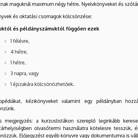
atnak maguknál maximum négy hétre. Nyelvkönyveket és szótá
nyvek és oktatási csomagok kölcsönzése:
uktól és példányszámuktól függően ezek
1 félévre,
4 hétre,
1 hétre,
3 napra, vagy
1 éjszakára kölcsönözhetőek.
lopédiákat, kézikönyveket valamint egy példányban hozzá
önzünk.
s megjegyzés: a kurzuslistákon szereplő leginkább kerese
tárhelyiségben olvasótermi használatra kötelesre tesszük, é
nözzük. Előjegyzést egyéb könyvre vagy dokumentumra is váll