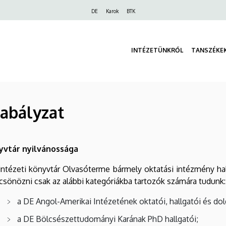
Felső
DE
Karok
BTK
navigáció
INTÉZETÜNKRŐL
TANSZÉKE
zabályzat
yvtár nyilvánossága
 intézeti könyvtár Olvasóterme bármely oktatási intézmény hal
csönözni csak az alábbi kategóriákba tartozók számára tudunk:
a DE Angol-Amerikai Intézetének oktatói, hallgatói és dol
a DE Bölcsészettudományi Karának PhD hallgatói;