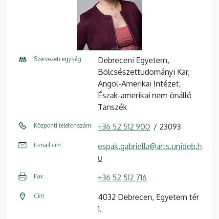
Szervezeti egység
Debreceni Egyetem,
Bölcsészettudományi Kar,
Angol-Amerikai Intézet,
Észak-amerikai nem önálló
Tanszék
Központi telefonszám
+36 52 512 900
23093
E-mail cím
espak.gabriella@arts.unideb.h
u
Fax
+36 52 512 716
Cím
4032 Debrecen, Egyetem tér
1.