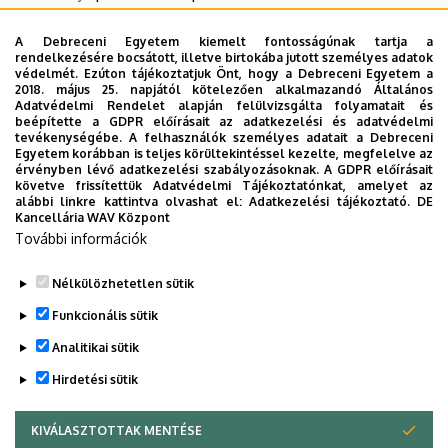
Tóthné dr. Espák Gabriella egyetemi adjunktus a
A Debreceni Egyetem kiemelt fontosságúnak tartja a
Debreceni Egyetem Angol-Amerikai Intézetének Észak-
rendelkezésére bocsátott, illetve birtokába jutott személyes adatok
védelmét. Ezúton tájékoztatjuk Önt, hogy a Debreceni Egyetem a
amerikai Tanszékén. Kutatási területe: ausztrál, kanadai,
2018. május 25. napjától kötelezően alkalmazandó Általános
és USA társadalomtörténet, különös tekintettel a
Adatvédelmi Rendelet alapján felülvizsgálta folyamatait és
beépítette a GDPR előírásait az adatkezelési és adatvédelmi
multikulturalizmus jelenségére, valamint a kisebbségek és
tevékenységébe. A felhasználók személyes adatait a Debreceni
az őslakók helyzetére.
Egyetem korábban is teljes körültekintéssel kezelte, megfelelve az
érvényben lévő adatkezelési szabályozásoknak. A GDPR előírásait
követve frissítettük Adatvédelmi Tájékoztatónkat, amelyet az
alábbi linkre kattintva olvashat el:
Adatkezelési tájékoztató.
DE
Kancellária WAV Központ
További információk
Nélkülözhetetlen sütik
Legutóbbi frissítés:
2026. 02. 05. 11:16
Funkcionális sütik
Analitikai sütik
Hirdetési sütik
KIVÁLASZTOTTAK MENTÉSE
WITHDRAW CONSENT