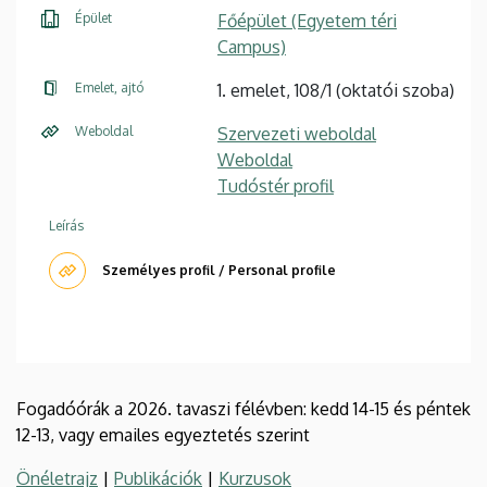
Épület
Főépület (Egyetem téri
Campus)
Emelet, ajtó
1. emelet, 108/1 (oktatói szoba)
Weboldal
Szervezeti weboldal
Weboldal
Tudóstér profil
Leírás
Személyes profil / Personal profile
Fogadóórák a 2026. tavaszi félévben: kedd 14-15 és péntek
12-13, vagy emailes egyeztetés szerint
Önéletrajz
|
Publikációk
|
Kurzusok