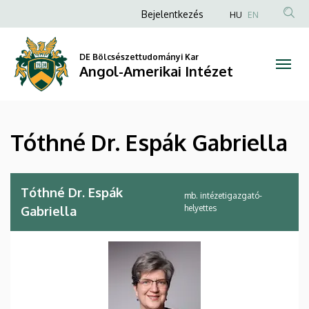
Tóthné
Ugrás
Anonim
Bejelentkezés
HU
EN
a
Felhasználói
Dr.
tartalomra
fiók
DE Bölcsészettudományi Kar
Espák
Angol-Amerikai Intézet
menüje
Gabriella
|
Tóthné Dr. Espák Gabriella
Angol-
Amerikai
Tóthné Dr. Espák
mb. intézetigazgató-
Intézet
helyettes
Gabriella