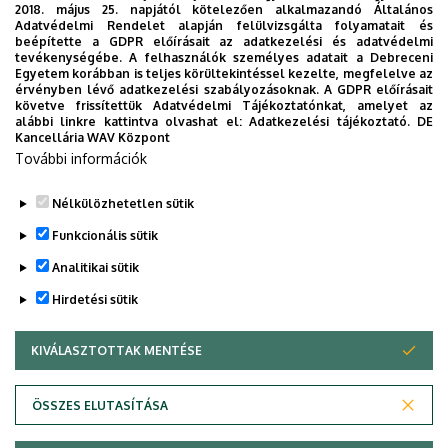
2018. május 25. napjától kötelezően alkalmazandó Általános
készített. Az alkalmazás bevezetésével célunk, hogy
Adatvédelmi Rendelet alapján felülvizsgálta folyamatait és
segítsünk eligazodni az egyetemi mindennapokban, a
beépítette a GDPR előírásait az adatkezelési és adatvédelmi
tevékenységébe. A felhasználók személyes adatait a Debreceni
tanulmányaiddal kapcsolatban gyorsan elérhető
Egyetem korábban is teljes körültekintéssel kezelte, megfelelve az
információkat biztosítsunk, útmutatót adjunk az egyetemi
érvényben lévő adatkezelési szabályozásoknak. A GDPR előírásait
követve frissítettük Adatvédelmi Tájékoztatónkat, amelyet az
évek során felmerülő helyzetekkel, kérdésekkel
alábbi linkre kattintva olvashat el:
Adatkezelési tájékoztató.
DE
kapcsolatban, továbbá „zsebközelbe” hozzuk az Egyetem
Kancellária WAV Központ
További információk
és Debrecen város kulturális és sport életét.
Nélkülözhetetlen sütik
Funkcionális sütik
Analitikai sütik
Hirdetési sütik
KIVÁLASZTOTTAK MENTÉSE
WITHDRAW CONSENT
Adatvédelem
Adatvédelem
ÖSSZES ELUTASÍTÁSA
Technikai információk