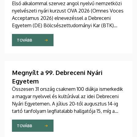
Első alkalommal szervez angol nyelvű nemzetközi
nyelvészeti nyári kurzust OVA 2026 (Omnes Voces
Acceptamus 2026) elnevezéssel a Debreceni
Egyetem (DE) Bölcsészettudományi Kar (BTK)
Angol-Amerikai Intézet Angol Nyelvészeti
Tanszéke. A 2026. július 27 - augusztus 7. közötti
TOVÁBB
eseményre csaknem tíz ország mintegy száz
hallgatója érkezett Debrecenbe, hogy rangos
nemzetközi oktatógárda közreműködésével
bővítse nyelvészeti ismereteit.
Megnyílt a 99. Debreceni Nyári
Egyetem
Összesen 31 ország csaknem 100 diákja ismerkedik
a magyar nyelvvel és kultúrával az idei Debreceni
Nyári Egyetemen. A július 20-tól augusztus 14-ig
tartó tanfolyam legfiatalabb hallgatója 15, míg a
legidősebb 80 éves. Az Egyetemi Templomban
tartott hétfői ünnepélyes megnyitón átadták az
TOVÁBB
ösztöndíjasok okleveleit.