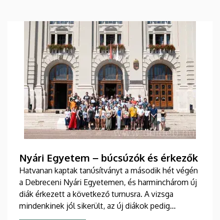
Nyári Egyetem – búcsúzók és érkezők
Hatvanan kaptak tanúsítványt a második hét végén
a Debreceni Nyári Egyetemen, és harminchárom új
diák érkezett a következő turnusra. A vizsga
mindenkinek jól sikerült, az új diákok pedig
sikeresen beilleszkedtek a csoportokba, ahol