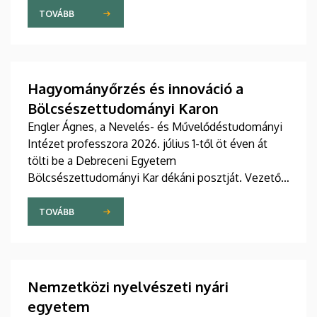
továbbra is szorgalmasan tanulják a magyar
TOVÁBB
nyelvet.
Hagyományőrzés és innováció a
Bölcsészettudományi Karon
Engler Ágnes, a Nevelés- és Művelődéstudományi
Intézet professzora 2026. július 1-től öt éven át
tölti be a Debreceni Egyetem
Bölcsészettudományi Kar dékáni posztját. Vezetői
stratégiájában fontos szerepet szán a kar
hagyományainak, a bölcsészképzés klasszikus
TOVÁBB
normáinak megőrzésének, egyben reagálva a
változó világ kihívásaira, elsősorban az oktatás, a
tudományos élet és a nemzetközi kapcsolatok
terén.
Nemzetközi nyelvészeti nyári
egyetem