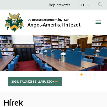
Angol-
Anonim
Bejelentkezés
HU
EN
Felhasználói
Amerikai
fiók
DE Bölcsészettudományi Kar
Intézet
Angol-Amerikai Intézet
menüje
DIAVETÍTÉS
2026. TAVASZI SZILLABUSZOK
Hírek
HÍREK