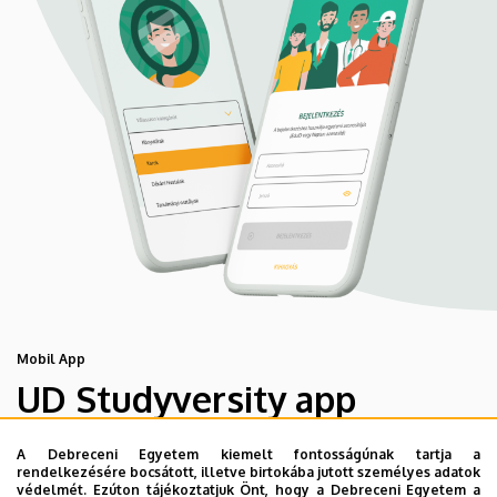
Mobil App
UD Studyversity app
A Debreceni Egyetem kiemelt fontosságúnak tartja a
Engedd meg, hogy figyelmedbe ajánljuk a Debreceni
rendelkezésére bocsátott, illetve birtokába jutott személyes adatok
Egyetem új applikációját, melyet hallgatói számára
védelmét. Ezúton tájékoztatjuk Önt, hogy a Debreceni Egyetem a