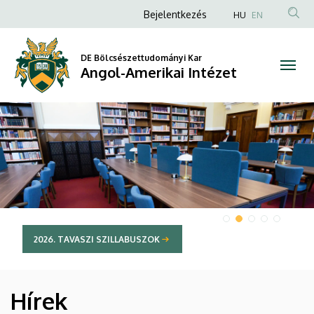
Angol-
Anonim
Bejelentkezés
HU
EN
Felhasználói
Amerikai
fiók
DE Bölcsészettudományi Kar
Intézet
Angol-Amerikai Intézet
menüje
DIAVETÍTÉS
2026. TAVASZI SZILLABUSZOK
Hírek
HÍREK