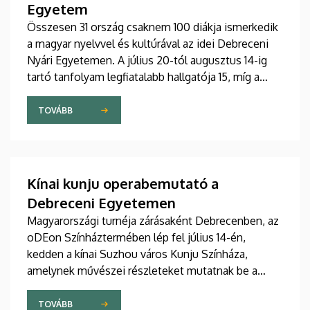
Egyetem
Összesen 31 ország csaknem 100 diákja ismerkedik
a magyar nyelvvel és kultúrával az idei Debreceni
Nyári Egyetemen. A július 20-tól augusztus 14-ig
tartó tanfolyam legfiatalabb hallgatója 15, míg a
legidősebb 80 éves. Az Egyetemi Templomban
tartott hétfői ünnepélyes megnyitón átadták az
TOVÁBB
ösztöndíjasok okleveleit.
Kínai kunju operabemutató a
Debreceni Egyetemen
Magyarországi turnéja zárásaként Debrecenben, az
oDEon Színháztermében lép fel július 14-én,
kedden a kínai Suzhou város Kunju Színháza,
amelynek művészei részleteket mutatnak be a
több mint 600 éves Kun opera legszebb darabjából.
Az előadás a Debreceni Egyetem (DE)
TOVÁBB