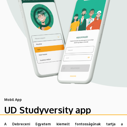
Mobil App
UD Studyversity app
A Debreceni Egyetem kiemelt fontosságúnak tartja a
Engedd meg, hogy figyelmedbe ajánljuk a Debreceni