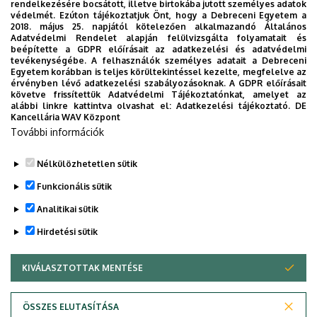
rendelkezésére bocsátott, illetve birtokába jutott személyes adatok
Egyetem új applikációját, melyet hallgatói számára
védelmét. Ezúton tájékoztatjuk Önt, hogy a Debreceni Egyetem a
2018. május 25. napjától kötelezően alkalmazandó Általános
készített. Az alkalmazás bevezetésével célunk, hogy
Adatvédelmi Rendelet alapján felülvizsgálta folyamatait és
segítsünk eligazodni az egyetemi mindennapokban, a
beépítette a GDPR előírásait az adatkezelési és adatvédelmi
tevékenységébe. A felhasználók személyes adatait a Debreceni
tanulmányaiddal kapcsolatban gyorsan elérhető
Egyetem korábban is teljes körültekintéssel kezelte, megfelelve az
információkat biztosítsunk, útmutatót adjunk az egyetemi
érvényben lévő adatkezelési szabályozásoknak. A GDPR előírásait
követve frissítettük Adatvédelmi Tájékoztatónkat, amelyet az
évek során felmerülő helyzetekkel, kérdésekkel
alábbi linkre kattintva olvashat el:
Adatkezelési tájékoztató.
DE
kapcsolatban, továbbá „zsebközelbe” hozzuk az Egyetem
Kancellária WAV Központ
További információk
és Debrecen város kulturális és sport életét.
Nélkülözhetetlen sütik
Funkcionális sütik
Analitikai sütik
Hirdetési sütik
KIVÁLASZTOTTAK MENTÉSE
WITHDRAW CONSENT
Adatvédelem
Adatvédelem
ÖSSZES ELUTASÍTÁSA