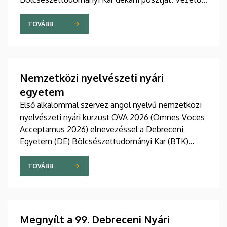
stratégiájában fontos szerepet szán a kar
hagyományainak, a bölcsészképzés klasszikus
TOVÁBB
normáinak megőrzésének, egyben reagálva a
változó világ kihívásaira, elsősorban az oktatás, a
tudományos élet és a nemzetközi kapcsolatok
terén.
Nemzetközi nyelvészeti nyári
egyetem
Első alkalommal szervez angol nyelvű nemzetközi
nyelvészeti nyári kurzust OVA 2026 (Omnes Voces
Acceptamus 2026) elnevezéssel a Debreceni
Egyetem (DE) Bölcsészettudományi Kar (BTK)
Angol-Amerikai Intézet Angol Nyelvészeti
Tanszéke. A 2026. július 27 - augusztus 7. közötti
TOVÁBB
eseményre csaknem tíz ország mintegy száz
hallgatója érkezett Debrecenbe, hogy rangos
nemzetközi oktatógárda közreműködésével
bővítse nyelvészeti ismereteit.
Megnyílt a 99. Debreceni Nyári