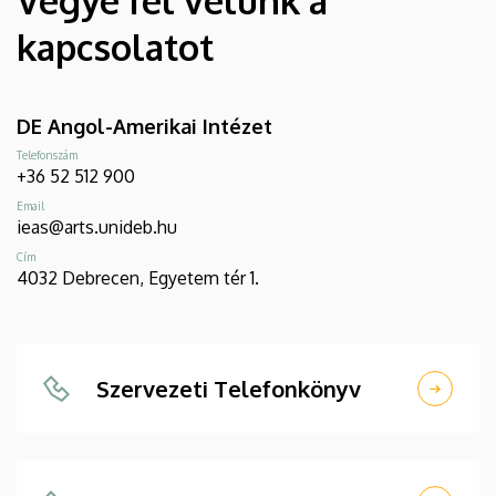
Vegye fel velünk a
kapcsolatot
DE Angol-Amerikai Intézet
Telefonszám
+36 52 512 900
Email
ieas@arts.unideb.hu
Cím
4032 Debrecen, Egyetem tér 1.
Szervezeti Telefonkönyv