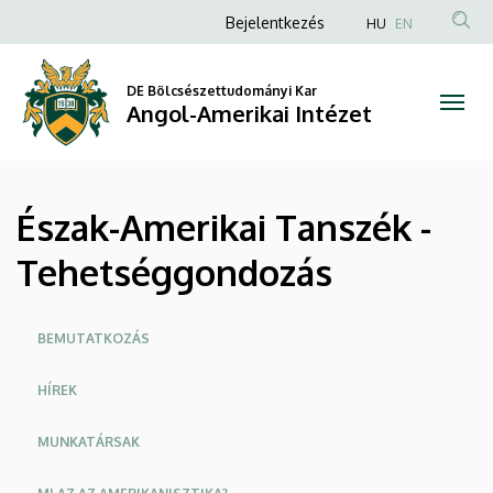
Észak-
Ugrás
Anonim
Bejelentkezés
HU
EN
a
Felhasználói
Amerikai
tartalomra
fiók
DE Bölcsészettudományi Kar
Tanszék
Angol-Amerikai Intézet
menüje
-
Tehetséggondozás
Észak-Amerikai Tanszék -
|
Tehetséggondozás
Angol-
Amerikai
Oldalmenü
BEMUTATKOZÁS
Intézet
HÍREK
MUNKATÁRSAK