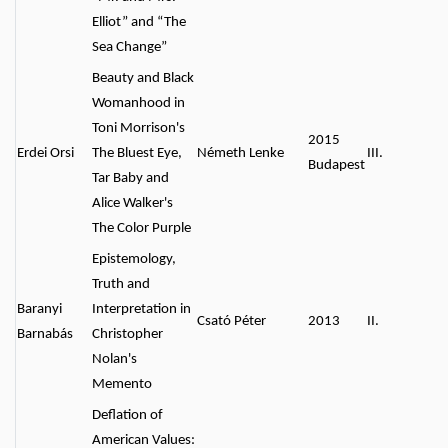
Elliot” and “The
Sea Change”
Beauty and Black
Womanhood in
Toni Morrison's
2015
Erdei Orsi
The Bluest Eye,
Németh Lenke
III.
Budapest
Tar Baby and
Alice Walker's
The Color Purple
Epistemology,
Truth and
Baranyi
Interpretation in
Csató Péter
2013
II.
Barnabás
Christopher
Nolan's
Memento
Deflation of
American Values: