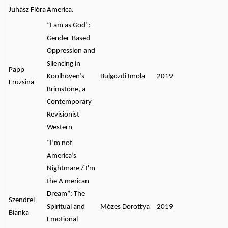
Juhász Flóra
America.
“I am as God”:
Gender-Based
Oppression and
Silencing in
Papp
Koolhoven’s
Bülgözdi Imola
2019
Fruzsina
Brimstone, a
Contemporary
Revisionist
Western
“I’m not
America’s
Nightmare / I'm
the A merican
Dream”: The
Szendrei
Spiritual and
Mózes Dorottya
2019
Bianka
Emotional