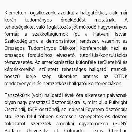
Kiemelten foglalkozunk azokkal a hallgatókkal, akik már
korán tudományos érdeklődést mutatnak. A
tehetségekkel való foglalkozás jól működő hagyományos
formái: a szakkollégiumok (pl. a Hatvani István
Szakkollégium), a demonstrátori rendszer, valamint az
Országos Tudományos Diákköri Konferenciák házi és
országos fordulóihoz elvezető, tutoriális/konzultációs
témavezetés. Az amerikanisztika különféle területeiről és
kérdésköreiből született tehetséges hallgatói munkák
hosszú ideje szép sikereket aratnak az OTDK
rendezvényein és nemzetközi hallgatói konferenciákon.
Tanszékünk (volt) hallgatói évek óta sikeresen pályáznak
olyan nagy presztízsű ösztöndíjakra is, mint pl. a Fulbright
Ösztöndíj, ISEP-ösztöndíj, az Indianai Egyetem ösztöndíja
stb. Ezen felül többen sikeresen szerepeltek és doktori
fokozatot szereztek amerikai egyetemeken (SUNY,
Buffalo; University of Colorado, Texas Christian