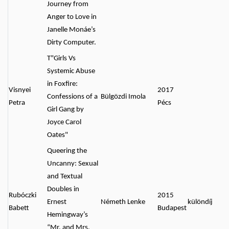
Journey from
Anger to Love in
Janelle Monáe’s
Dirty Computer.
T"Girls Vs
Systemic Abuse
in Foxfire:
Visnyei
2017
Confessions of a
Bülgözdi Imola
Petra
Pécs
Girl Gang by
Joyce Carol
Oates"
Queering the
Uncanny: Sexual
and Textual
Doubles in
Rubóczki
2015
Ernest
Németh Lenke
különdíj
Babett
Budapest
Hemingway’s
“Mr. and Mrs.