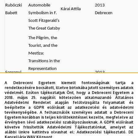
Rubóczki
Automobile
2013
Kárai Attila
Babett
Symbolism in F.
Debrecen
Scott Fitzgerald’s
The Great Gatsby
The Pilgrim, the
Tourist, and the
Mestiza:
Transitions in the
Representation
Seprenyi
2013
of Women in
Németh Lenke
Viktória
Debrecen
A Debreceni Egyetem kiemelt fontosságúnak tartja a
Sandra
rendelkezésére bocsátott, illetve birtokába jutott személyes adatok
Cisneros’s The
védelmét. Ezúton tájékoztatjuk Önt, hogy a Debreceni Egyetem a
2018. május 25. napjától kötelezően alkalmazandó Általános
House on Mango
Adatvédelmi Rendelet alapján felülvizsgálta folyamatait és
Street and
beépítette a GDPR előírásait az adatkezelési és adatvédelmi
tevékenységébe. A felhasználók személyes adatait a Debreceni
Caramelo
Egyetem korábban is teljes körültekintéssel kezelte, megfelelve az
érvényben lévő adatkezelési szabályozásoknak. A GDPR előírásait
Toni Morrison’s
követve frissítettük Adatvédelmi Tájékoztatónkat, amelyet az
alábbi linkre kattintva olvashat el:
Adatkezelési tájékoztató.
DE
Beloved As A
2009
Enyedi Réka
Virágos Zsolt
Kancellária WAV Központ