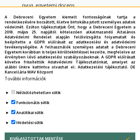
nyug. egyetemi docens
A Debreceni Egyetem kiemelt fontosságúnak tartja a
rendelkezésére bocsátott, illetve birtokába jutott személyes adatok
2025/2026. őszi félév
védelmét. Ezúton tájékoztatjuk Önt, hogy a Debreceni Egyetem a
2018. május 25. napjától kötelezően alkalmazandó Általános
Adatvédelmi Rendelet alapján felülvizsgálta folyamatait és
Kiss György
beépítette a GDPR előírásait az adatkezelési és adatvédelmi
óraadó
tevékenységébe. A felhasználók személyes adatait a Debreceni
Egyetem korábban is teljes körültekintéssel kezelte, megfelelve az
érvényben lévő adatkezelési szabályozásoknak. A GDPR előírásait
Dr. Lakó Zsigmond
követve frissítettük Adatvédelmi Tájékoztatónkat, amelyet az
óraadó
alábbi linkre kattintva olvashat el:
Adatkezelési tájékoztató.
DE
Kancellária WAV Központ
Törzsök Réka
További információk
óraadó
Nélkülözhetetlen sütik
Legutóbbi frissítés:
2025. 08. 23. 16:13
Funkcionális sütik
Analitikai sütik
Hirdetési sütik
KIVÁLASZTOTTAK MENTÉSE
WITHDRAW CONSENT