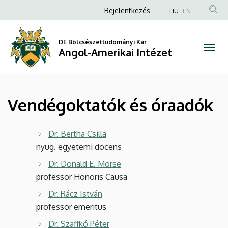
Vendégoktatók
Ugrás
Anonim
Bejelentkezés
HU
EN
a
Felhasználói
és
tartalomra
fiók
DE Bölcsészettudományi Kar
óraadók
Angol-Amerikai Intézet
menüje
|
Angol-
Vendégoktatók és óraadók
Amerikai
Intézet
Dr. Bertha Csilla
nyug. egyetemi docens
Dr. Donald E. Morse
professor Honoris Causa
Dr. Rácz István
professor emeritus
Dr. Szaffkó Péter