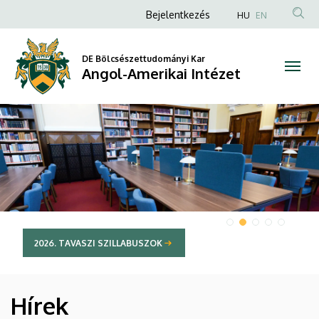
Angol-
Anonim
Bejelentkezés
HU
EN
Felhasználói
Amerikai
fiók
DE Bölcsészettudományi Kar
Intézet
Angol-Amerikai Intézet
menüje
DIAVETÍTÉS
2026. TAVASZI SZILLABUSZOK
Hírek
HÍREK