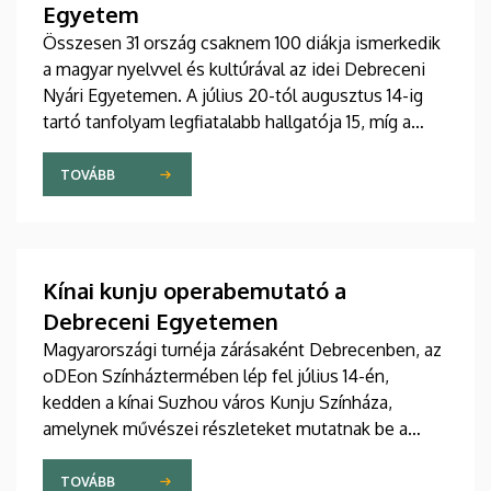
Egyetem
Összesen 31 ország csaknem 100 diákja ismerkedik
a magyar nyelvvel és kultúrával az idei Debreceni
Nyári Egyetemen. A július 20-tól augusztus 14-ig
tartó tanfolyam legfiatalabb hallgatója 15, míg a
legidősebb 80 éves. Az Egyetemi Templomban
tartott hétfői ünnepélyes megnyitón átadták az
TOVÁBB
ösztöndíjasok okleveleit.
Kínai kunju operabemutató a
Debreceni Egyetemen
Magyarországi turnéja zárásaként Debrecenben, az
oDEon Színháztermében lép fel július 14-én,
kedden a kínai Suzhou város Kunju Színháza,
amelynek művészei részleteket mutatnak be a
több mint 600 éves Kun opera legszebb darabjából.
Az előadás a Debreceni Egyetem (DE)
TOVÁBB