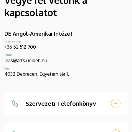
Vegye fel velünk a
kapcsolatot
DE Angol-Amerikai Intézet
Telefonszám
+36 52 512 900
Email
ieas@arts.unideb.hu
Cím
4032 Debrecen, Egyetem tér 1.
Szervezeti Telefonkönyv