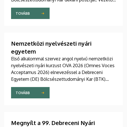
stratégiájában fontos szerepet szán a kar
hagyományainak, a bölcsészképzés klasszikus
TOVÁBB
normáinak megőrzésének, egyben reagálva a
változó világ kihívásaira, elsősorban az oktatás, a
tudományos élet és a nemzetközi kapcsolatok
terén.
Nemzetközi nyelvészeti nyári
egyetem
Első alkalommal szervez angol nyelvű nemzetközi
nyelvészeti nyári kurzust OVA 2026 (Omnes Voces
Acceptamus 2026) elnevezéssel a Debreceni
Egyetem (DE) Bölcsészettudományi Kar (BTK)
Angol-Amerikai Intézet Angol Nyelvészeti
Tanszéke. A 2026. július 27 - augusztus 7. közötti
TOVÁBB
eseményre csaknem tíz ország mintegy száz
hallgatója érkezett Debrecenbe, hogy rangos
nemzetközi oktatógárda közreműködésével
bővítse nyelvészeti ismereteit.
Megnyílt a 99. Debreceni Nyári