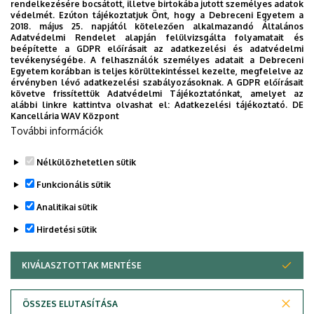
rendelkezésére bocsátott, illetve birtokába jutott személyes adatok
Egyetem új applikációját, melyet hallgatói számára
védelmét. Ezúton tájékoztatjuk Önt, hogy a Debreceni Egyetem a
2018. május 25. napjától kötelezően alkalmazandó Általános
készített. Az alkalmazás bevezetésével célunk, hogy
Adatvédelmi Rendelet alapján felülvizsgálta folyamatait és
segítsünk eligazodni az egyetemi mindennapokban, a
beépítette a GDPR előírásait az adatkezelési és adatvédelmi
tevékenységébe. A felhasználók személyes adatait a Debreceni
tanulmányaiddal kapcsolatban gyorsan elérhető
Egyetem korábban is teljes körültekintéssel kezelte, megfelelve az
információkat biztosítsunk, útmutatót adjunk az egyetemi
érvényben lévő adatkezelési szabályozásoknak. A GDPR előírásait
követve frissítettük Adatvédelmi Tájékoztatónkat, amelyet az
évek során felmerülő helyzetekkel, kérdésekkel
alábbi linkre kattintva olvashat el:
Adatkezelési tájékoztató.
DE
kapcsolatban, továbbá „zsebközelbe” hozzuk az Egyetem
Kancellária WAV Központ
További információk
és Debrecen város kulturális és sport életét.
Nélkülözhetetlen sütik
Funkcionális sütik
Analitikai sütik
Hirdetési sütik
KIVÁLASZTOTTAK MENTÉSE
WITHDRAW CONSENT
Adatvédelem
Adatvédelem
ÖSSZES ELUTASÍTÁSA