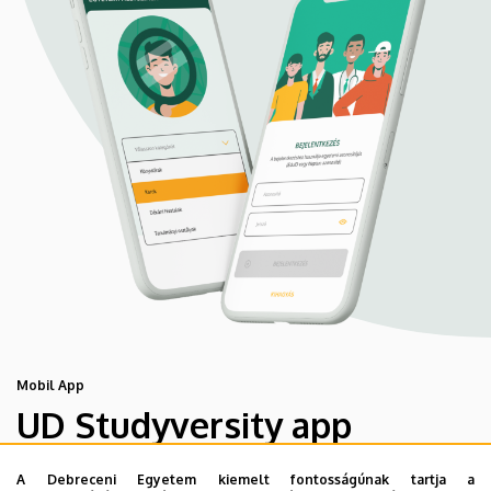
Mobil App
UD Studyversity app
A Debreceni Egyetem kiemelt fontosságúnak tartja a
Engedd meg, hogy figyelmedbe ajánljuk a Debreceni