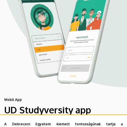
Mobil App
UD Studyversity app
A Debreceni Egyetem kiemelt fontosságúnak tartja a
Engedd meg, hogy figyelmedbe ajánljuk a Debreceni