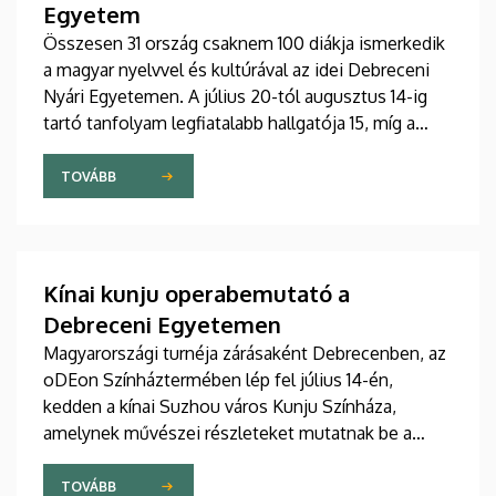
Egyetem
Összesen 31 ország csaknem 100 diákja ismerkedik
a magyar nyelvvel és kultúrával az idei Debreceni
Nyári Egyetemen. A július 20-tól augusztus 14-ig
tartó tanfolyam legfiatalabb hallgatója 15, míg a
legidősebb 80 éves. Az Egyetemi Templomban
tartott hétfői ünnepélyes megnyitón átadták az
TOVÁBB
ösztöndíjasok okleveleit.
Kínai kunju operabemutató a
Debreceni Egyetemen
Magyarországi turnéja zárásaként Debrecenben, az
oDEon Színháztermében lép fel július 14-én,
kedden a kínai Suzhou város Kunju Színháza,
amelynek művészei részleteket mutatnak be a
több mint 600 éves Kun opera legszebb darabjából.
Az előadás a Debreceni Egyetem (DE)
TOVÁBB