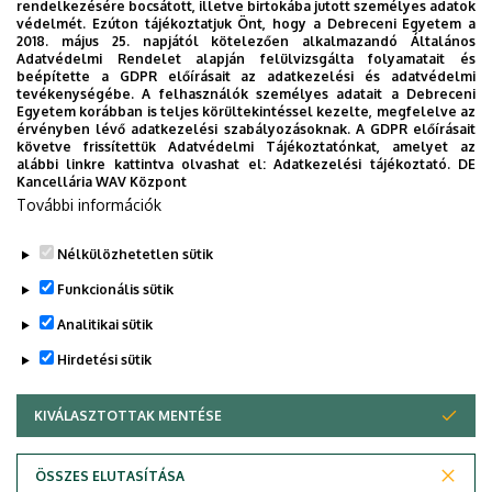
rendelkezésére bocsátott, illetve birtokába jutott személyes adatok
Egyetem új applikációját, melyet hallgatói számára
védelmét. Ezúton tájékoztatjuk Önt, hogy a Debreceni Egyetem a
2018. május 25. napjától kötelezően alkalmazandó Általános
készített. Az alkalmazás bevezetésével célunk, hogy
Adatvédelmi Rendelet alapján felülvizsgálta folyamatait és
segítsünk eligazodni az egyetemi mindennapokban, a
beépítette a GDPR előírásait az adatkezelési és adatvédelmi
tevékenységébe. A felhasználók személyes adatait a Debreceni
tanulmányaiddal kapcsolatban gyorsan elérhető
Egyetem korábban is teljes körültekintéssel kezelte, megfelelve az
információkat biztosítsunk, útmutatót adjunk az egyetemi
érvényben lévő adatkezelési szabályozásoknak. A GDPR előírásait
követve frissítettük Adatvédelmi Tájékoztatónkat, amelyet az
évek során felmerülő helyzetekkel, kérdésekkel
alábbi linkre kattintva olvashat el:
Adatkezelési tájékoztató.
DE
kapcsolatban, továbbá „zsebközelbe” hozzuk az Egyetem
Kancellária WAV Központ
További információk
és Debrecen város kulturális és sport életét.
Nélkülözhetetlen sütik
Funkcionális sütik
Analitikai sütik
Hirdetési sütik
KIVÁLASZTOTTAK MENTÉSE
WITHDRAW CONSENT
Adatvédelem
Adatvédelem
ÖSSZES ELUTASÍTÁSA