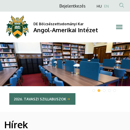
Angol-
Anonim
Bejelentkezés
HU
EN
Felhasználói
Amerikai
fiók
DE Bölcsészettudományi Kar
Intézet
Angol-Amerikai Intézet
menüje
DIAVETÍTÉS
2026. TAVASZI SZILLABUSZOK
Hírek
HÍREK