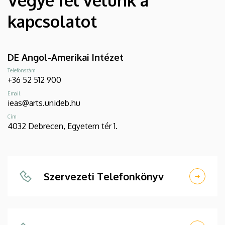
Vegye fel velünk a
kapcsolatot
DE Angol-Amerikai Intézet
Telefonszám
+36 52 512 900
Email
ieas@arts.unideb.hu
Cím
4032 Debrecen, Egyetem tér 1.
Szervezeti Telefonkönyv