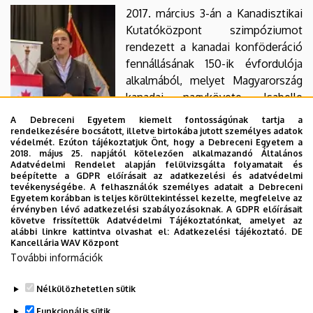
2017. március 3-án a Kanadisztikai
Kutatóközpont szimpóziumot
rendezett a kanadai konföderáció
fennállásának 150-ik évfordulója
alkalmából, melyet Magyarország
kanadai nagykövete, Isabelle
Poupart nyitott meg. Az
A Debreceni Egyetem kiemelt fontosságúnak tartja a
érdeklődők különböző
rendelkezésére bocsátott, illetve birtokába jutott személyes adatok
védelmét. Ezúton tájékoztatjuk Önt, hogy a Debreceni Egyetem a
tudományterületekről hallhatattak
2018. május 25. napjától kötelezően alkalmazandó Általános
előadásokat: jog, irodalom,
Adatvédelmi Rendelet alapján felülvizsgálta folyamatait és
beépítette a GDPR előírásait az adatkezelési és adatvédelmi
történelem, művészettörténet. A rendezvényről készült
tevékenységébe. A felhasználók személyes adatait a Debreceni
kisfilm megtekinthető
itt
.
Egyetem korábban is teljes körültekintéssel kezelte, megfelelve az
érvényben lévő adatkezelési szabályozásoknak. A GDPR előírásait
követve frissítettük Adatvédelmi Tájékoztatónkat, amelyet az
További információ az angol nyelvű oldalon.
alábbi linkre kattintva olvashat el:
Adatkezelési tájékoztató.
DE
Kancellária WAV Központ
For more information, please switch to the English
További információk
version of this page.
Nélkülözhetetlen sütik
Legutóbbi frissítés:
2023. 07. 28. 10:57
Funkcionális sütik