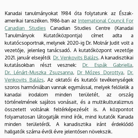
Kanadai tanulmányokat 1984 óta folytatunk az Észak-
amerikai tanszéken. 1986-ban az
International Council For
Canadian Studies
Canadian Studies Centre (Kanadai
Tanulmányok Kutatóközpontja) címet adta a
kutatócsoportnak, melynek 2020-ig Dr. Molnár Judit volt a
vezetője, jelenleg tanácsadó. A kutatóközpont vezetője
2021. január elsejétől
Dr. Venkovits Balázs
. A kanadisztikai
kutatásokban részt vesznek:
Dr. Espák Gabriella
,
Dr. Lénárt-Muszka Zsuzsanna
,
Dr Mózes Dorottya
,
Dr.
Venkovits Balázs
. Az oktatói és kutatói tevékenységek
szoros harmóniában vannak egymással, melyek felölelik a
kanadai irodalom minden területét, az ország
történelmének sajátos vonásait, és a multikulturalizmus
összetett voltának feltérképezését is. A központot
folyamatosan látogatják mind írók, mind kutatók Kanada
minden területéről. A kanadisztika iránt érdeklődő
hallgatók száma évről évre jelentősen növekszik.