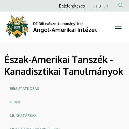
Észak-
Ugrás
Anonim
Bejelentkezés
HU
EN
a
Felhasználói
Amerikai
tartalomra
fiók
DE Bölcsészettudományi Kar
Tanszék
Angol-Amerikai Intézet
menüje
-
Kanadisztikai
Észak-Amerikai Tanszék -
Tanulmányok
Kanadisztikai Tanulmányok
|
Angol-
Oldalmenü
BEMUTATKOZÁS
Amerikai
HÍREK
Intézet
MUNKATÁRSAK