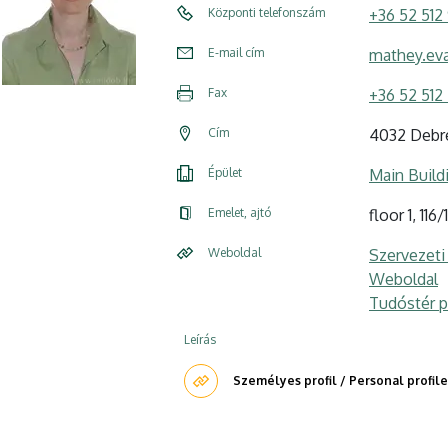
Központi telefonszám
+36 52 512
E-mail cím
mathey.ev
Fax
+36 52 512 
Cím
4032 Debre
Épület
Main Build
Emelet, ajtó
floor 1, 116
Weboldal
Szervezeti
Weboldal
Tudóstér pr
Leírás
Személyes profil / Personal profile