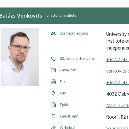
 Balázs Venkovits
director of institute
Szervezeti egység
University
Institute 
independe
Központi telefonszám
+36 52 512
E-mail cím
venkovits.
Fax
+36 52 512 
Cím
4032 Debre
Épület
Main Build
Emelet, ajtó
floor 1, 112
Weboldal
Szervezeti