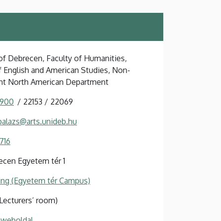
 of Debrecen, Faculty of Humanities,
of English and American Studies, Non-
nt North American Department
 900
22153
22069
balazs@arts.unideb.hu
716
cen Egyetem tér 1
ing (Egyetem tér Campus)
 (Lecturers’ room)
 weboldal