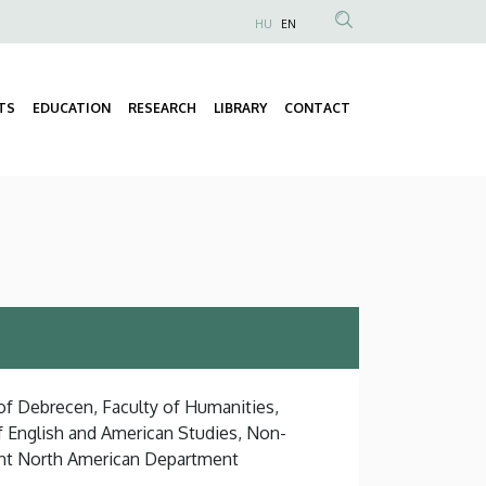
HU
EN
Anonim
Felhasználói
fiók
TS
EDUCATION
RESEARCH
LIBRARY
CONTACT
Fő
menüje
navigáció
 of Debrecen, Faculty of Humanities,
of English and American Studies, Non-
nt North American Department