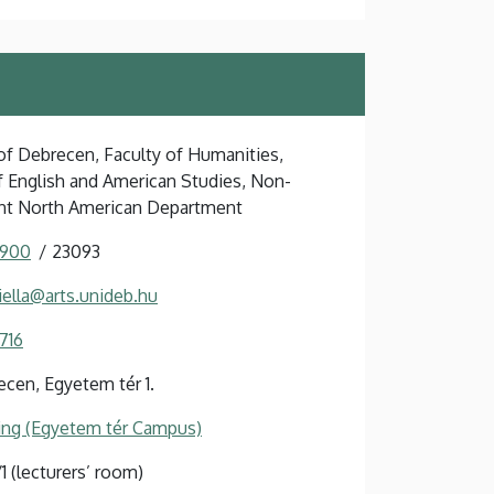
 of Debrecen, Faculty of Humanities,
of English and American Studies, Non-
nt North American Department
 900
23093
iella@arts.unideb.hu
716
cen, Egyetem tér 1.
ing (Egyetem tér Campus)
/1 (lecturers’ room)