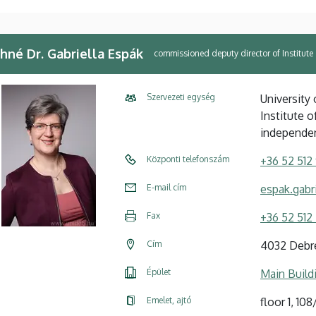
hné Dr. Gabriella Espák
commissioned deputy director of Institute
Szervezeti egység
University
Institute 
independe
Központi telefonszám
+36 52 512
E-mail cím
espak.gabr
Fax
+36 52 512 
Cím
4032 Debre
Épület
Main Build
Emelet, ajtó
floor 1, 108