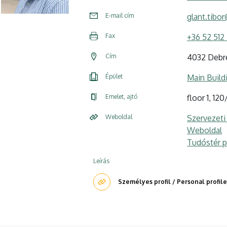
E-mail cím
glant.tibo
Fax
+36 52 512 
Cím
4032 Debre
Épület
Main Build
Emelet, ajtó
floor 1, 12
Weboldal
Szervezeti
Weboldal
Tudóstér pr
Leírás
Személyes profil / Personal profile