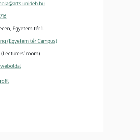
mola@arts.unideb.hu
716
cen, Egyetem tér 1.
ing (Egyetem tér Campus)
/1 (Lecturers’ room)
 weboldal
ofil