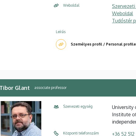
Weboldal
Szervezeti
Weboldal
Tudóstér pr
Leírás
Személyes profil / Personal profile
 Tibor Glant
associate professor
Szervezeti egység
University
Institute 
independe
Központi telefonszám
+36 52 512