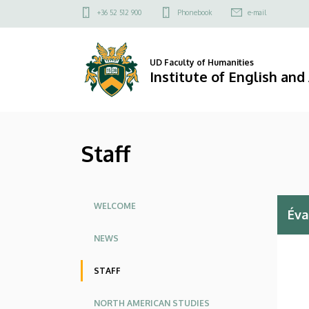
Staff
Skip
Felső
+36 52 512 900
Phonebook
e-mail
to
kapcsolat
|
main
menü
content
Institute
UD Faculty of Humanities
Institute of English an
of
English
Staff
and
American
Oldalmenü
Studies
WELCOME
Éva
NEWS
STAFF
NORTH AMERICAN STUDIES