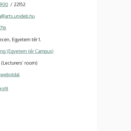
 900
22152
a@arts.unideb.hu
716
cen, Egyetem tér 1.
ing (Egyetem tér Campus)
/1 (Lecturers’ room)
 weboldal
ofil