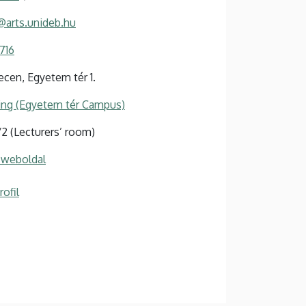
r@arts.unideb.hu
716
cen, Egyetem tér 1.
ing (Egyetem tér Campus)
0/2 (Lecturers’ room)
 weboldal
ofil