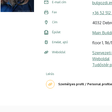
E-mail cím
bulgozdi.i
Fax
+36 52 512 
Cím
4032 Debre
Épület
Main Build
Emelet, ajtó
floor 1, 116
Weboldal
Szervezeti
Weboldal
Tudóstér pr
Leírás
Személyes profil / Personal profile