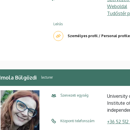
Weboldal
Tudóstér pr
Leírás
Személyes profil / Personal profile
 Imola Bülgözdi
lecturer
Szervezeti egység
University
Institute 
independe
Központi telefonszám
+36 52 512