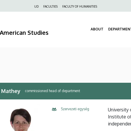
Felső
UD
FACULTIES
FACULTY OF HUMANITIES
navigáció
ABOUT
DEPARTMEN
d American Studies
 Mathey
commissioned head of department
Szervezeti egység
University
Institute 
independe